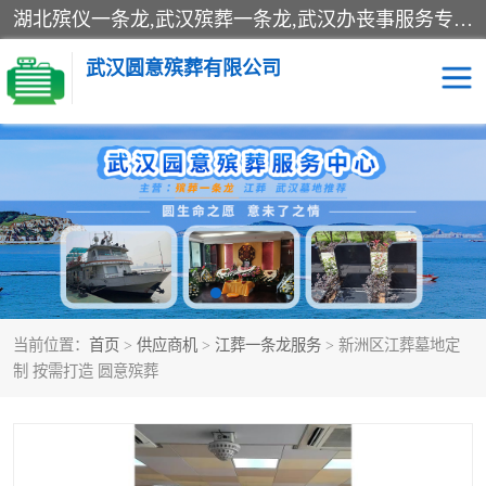
湖北殡仪一条龙,武汉殡葬一条龙,武汉办丧事服务专理红白佛事、病人临终关怀、医院或家中老人去世穿寿衣、灵车遗体接运、殡仪馆告别厅预约、办理火葬场手续、民俗丧事策划、遗体告别仪式、民俗礼仪服务、殡葬礼仪策划、陵园墓位导购、寺庙塔位择吉、往生功德策划、民俗功德策划、异地殡葬礼仪服务、异地骨灰接送返乡
武汉圆意殡葬有限公司
殡葬一条龙服务
江葬一条龙服务
武汉锦辉天堂文化园
仙鹤湖湿地公园
长乐园陵园
万福净土陵园
当前位置：
首页
>
供应商机
>
江葬一条龙服务
> 新洲区江葬墓地定
武汉市阳逻九龙宫陵园
石门峰人文纪念园
制 按需打造 圆意殡葬
武汉千子星空陵园