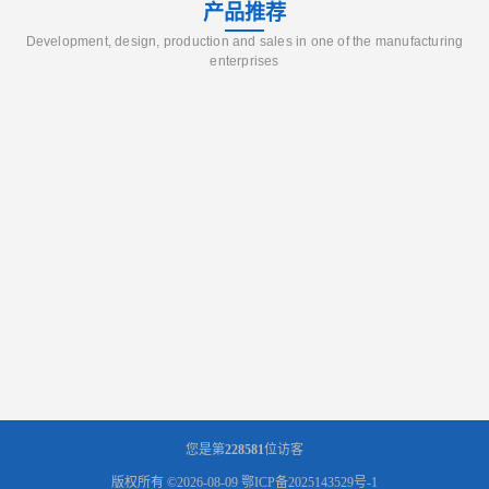
产品推荐
Development, design, production and sales in one of the manufacturing
enterprises
您是第
228581
位访客
版权所有 ©2026-08-09
鄂ICP备2025143529号-1