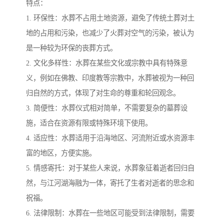
特点：
1. 环保性：水葬不占用土地资源，避免了传统土葬对土
地的占用和污染，也减少了火葬对空气的污染，被认为
是一种较为环保的丧葬方式。
2. 文化多样性：水葬在某些文化或宗教中具有特殊意
义，例如在佛教、印度教等宗教中，水葬被视为一种回
归自然的方式，体现了对生命的尊重和轮回观念。
3. 简便性：水葬仪式相对简单，不需要复杂的墓葬设
施，适合在资源有限或特殊环境下使用。
4. 适应性：水葬适用于沿海地区、河流附近或水资源丰
富的地区，方便实施。
5. 情感寄托：对于某些人来说，水葬象征着逝者回归自
然，与江河湖海融为一体，寄托了生者对逝者的思念和
祝福。
6. 法律限制：水葬在一些地区可能受到法律限制，需要