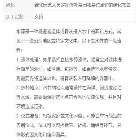
绿化
绿化园艺人员定期修补墓园和墓位周边的绿化布置
加工定制
支持
水葬是一种将逝者遗体或骨灰投入水中的葬礼方式，常
见于一些沿海地区或特定文化中。以下是水葬的一般流
程：
1. 遗体处理：如果选择直接水葬遗体，通常会对遗体进
行简单的处理，如清洁、包裹等。如果选择水葬骨灰，
则需要先将遗体火化，将骨灰装入可降解的容器中。
2. 选择地点：水葬的地点通常选择在海洋、河流或湖泊
等水域。需要确保所选地点符合当地法律法规，并且对
环境造成污染。
3. 仪式准备：根据家庭或文化习俗，可能会举行简短的
告别仪式。仪式可以包括默哀、祈祷、诵经等环节，具
体形式因文化和信仰而异。