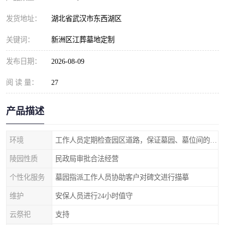
发货地址：
湖北省武汉市东西湖区
关键词：
新洲区江葬墓地定制
发布日期：
2026-08-09
阅 读 量：
27
产品描述
环境
工作人员定期检查园区道路，保证墓园、墓位间的道路便捷、平整
陵园性质
民政局审批合法经营
个性化服务
墓园指派工作人员协助客户对碑文进行描摹
维护
安保人员进行24小时值守
云祭祀
支持