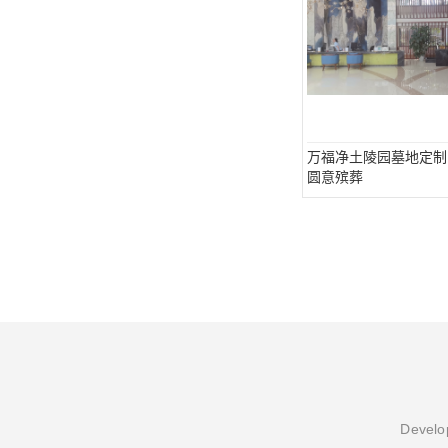
万福净土陵园墓地定制
圆意殡葬
Develop