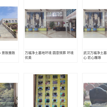
 景致雅致
万福净土墓地环境 圆意殡葬 环境
武汉万福净土墓
优美
心 匠心雕琢