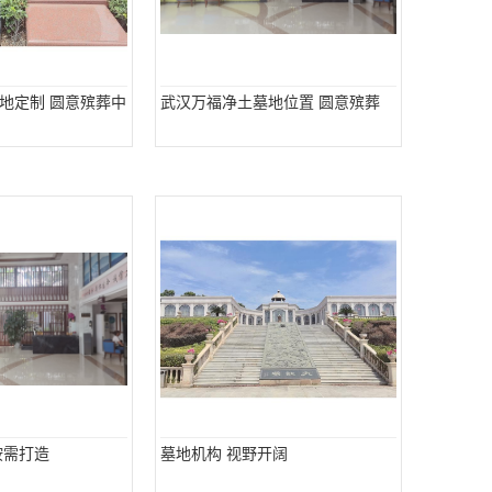
地定制 圆意殡葬中
武汉万福净土墓地位置 圆意殡葬
按需打造
墓地机构 视野开阔