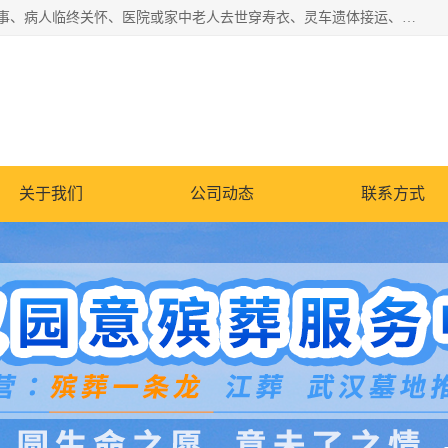
湖北殡仪一条龙,武汉殡葬一条龙,武汉办丧事服务专理红白佛事、病人临终关怀、医院或家中老人去世穿寿衣、灵车遗体接运、殡仪馆告别厅预约、办理火葬场手续、民俗丧事策划、遗体告别仪式、民俗礼仪服务、殡葬礼仪策划、陵园墓位导购、寺庙塔位择吉、往生功德策划、民俗功德策划、异地殡葬礼仪服务、异地骨灰接送返乡
关于我们
公司动态
联系方式