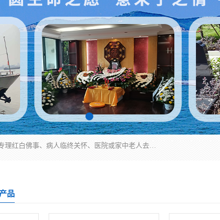
湖北殡仪一条龙,武汉殡葬一条龙,武汉办丧事服务专理红白佛事、病人临终关怀、医院或家中老人去世穿寿衣、灵车遗体接运、殡仪馆告别厅预约、办理火葬场手续、民俗丧事策划、遗体告别仪式、民俗礼仪服务、殡葬礼仪策划、陵园墓位导购、寺庙塔位择吉、往生功德策划、民俗功德策划、异地殡葬礼仪服务、异地骨灰接送返乡
产品