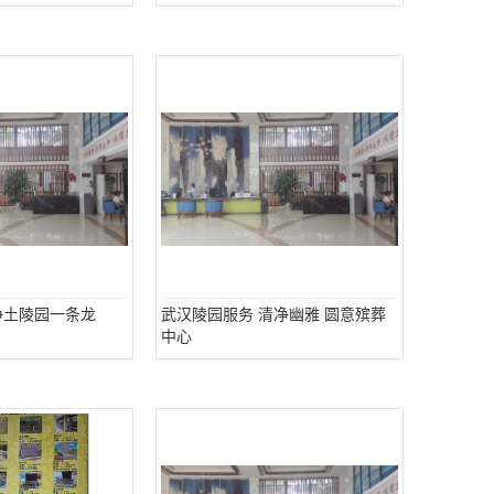
净土陵园一条龙
武汉陵园服务 清净幽雅 圆意殡葬
中心