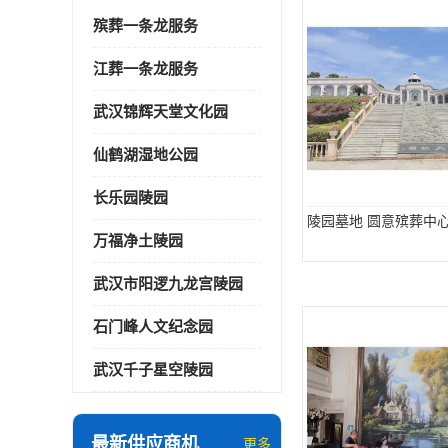
殡葬一条龙服务
江葬一条龙服务
武汉锦辉天堂文化园
仙鹤湖湿地公园
长乐园陵园
陵园墓地 圆意殡葬中心
万福净土陵园
武汉市阳逻九龙宫陵园
石门峰人文纪念园
武汉千子星空陵园
最新供应商机
更多