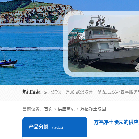
热门搜索：
当前位置：
首页
>
供应商机
>
万福净土陵园
万福净土陵园的供应
产品分类
Product