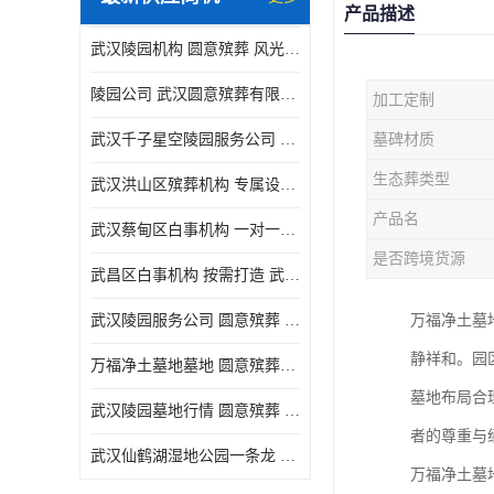
产品描述
武汉陵园机构 圆意殡葬 风光秀丽
陵园公司 武汉圆意殡葬有限公司 精工细作
加工定制
武汉千子星空陵园服务公司 圆意殡葬中心 环境优美
墓碑材质
生态葬类型
武汉洪山区殡葬机构 专属设计 圆意殡葬中心
产品名
武汉蔡甸区白事机构 一对一服务 圆意殡葬
是否跨境货源
武昌区白事机构 按需打造 武汉圆意殡葬有限公司
武汉陵园服务公司 圆意殡葬 景致雅致
万福净土墓
静祥和。园
万福净土墓地墓地 圆意殡葬中心 多种款式
墓地布局合
武汉陵园墓地行情 圆意殡葬 快速匹配您的需求
者的尊重与
武汉仙鹤湖湿地公园一条龙 多种款式
万福净土墓