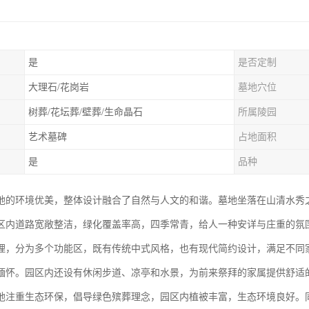
是
是否定制
大理石/花岗岩
墓地穴位
树葬/花坛葬/壁葬/生命晶石
所属陵园
艺术墓碑
占地面积
是
品种
地的环境优美，整体设计融合了自然与人文的和谐。墓地坐落在山清水秀
区内道路宽敞整洁，绿化覆盖率高，四季常青，给人一种安详与庄重的氛
理，分为多个功能区，既有传统中式风格，也有现代简约设计，满足不同
缅怀。园区内还设有休闲步道、凉亭和水景，为前来祭拜的家属提供舒适
地注重生态环保，倡导绿色殡葬理念，园区内植被丰富，生态环境良好。