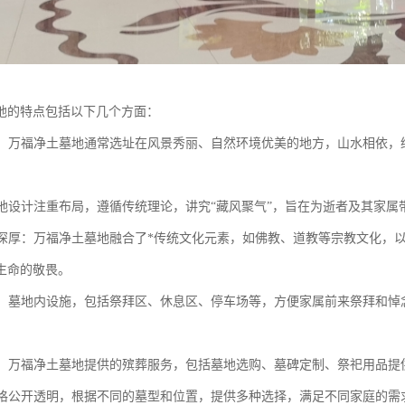
地的特点包括以下几个方面：
优美：万福净土墓地通常选址在风景秀丽、自然环境优美的地方，山水相依
：墓地设计注重布局，遵循传统理论，讲究“藏风聚气”，旨在为逝者及其家
底蕴深厚：万福净土墓地融合了*传统文化元素，如佛教、道教等宗教文化
生命的敬畏。
完善：墓地内设施，包括祭拜区、休息区、停车场等，方便家属前来祭拜和
周到：万福净土墓地提供的殡葬服务，包括墓地选购、墓碑定制、祭祀用品
地价格公开透明，根据不同的墓型和位置，提供多种选择，满足不同家庭的需