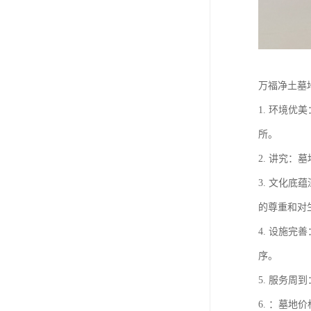
万福净土墓
1. 环境
所。
2. 讲究
3. 文化
的尊重和对
4. 设施
序。
5. 服务
6. ：墓