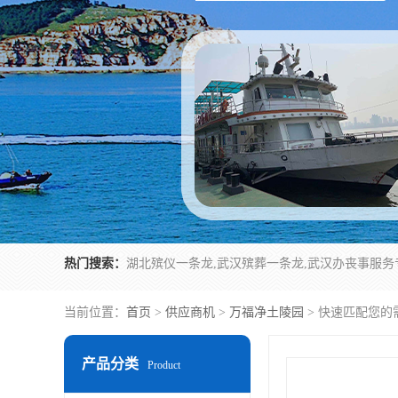
热门搜索：
当前位置：
首页
>
供应商机
>
万福净土陵园
> 快速匹配您的
产品分类
Product