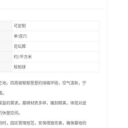
可定制
单/双穴
花坛葬
约1平方米
桧柏球
之地，四周被郁郁葱葱的绿植环绕，空气清新，宁
围。
家庭的需求。墓碑材质多样，雕刻精美，体现对逝
的休憩空间。
同时，园区管理规范，安保措施完善，确保墓地的