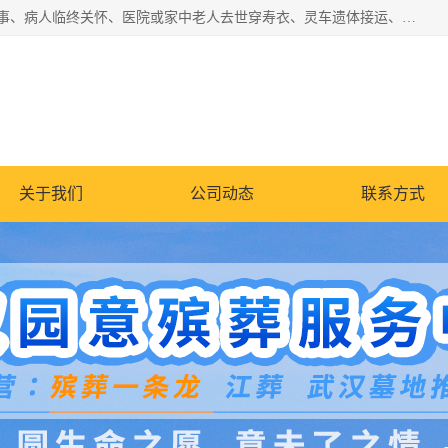
湖北殡仪一条龙,武汉殡葬一条龙,武汉办丧事服务专理红白佛事、病人临终关怀、医院或家中老人去世穿寿衣、灵车遗体接运、殡仪馆告别厅预约、办理火葬场手续、民俗丧事策划、遗体告别仪式、民俗礼仪服务、殡葬礼仪策划、陵园墓位导购、寺庙塔位择吉、往生功德策划、民俗功德策划、异地殡葬礼仪服务、异地骨灰接送返乡
关于我们
公司动态
联系方式