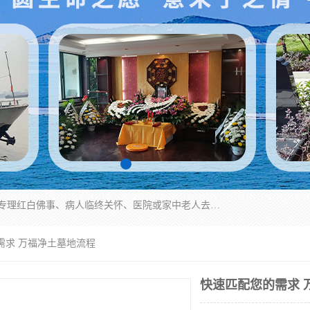
湖北殡仪一条龙,武汉殡葬一条龙,武汉办丧事服务专理红白佛事、病人临终关怀、医院或家中老人去世穿寿衣、灵车遗体接运、殡仪馆告别厅预约、办理火葬场手续、民俗丧事策划、遗体告别仪式、民俗礼仪服务、殡葬礼仪策划、陵园墓位导购、寺庙塔位择吉、往生功德策划、民俗功德策划、异地殡葬礼仪服务、异地骨灰接送返乡
需求 万福净土墓地流程
快速匹配您的需求 