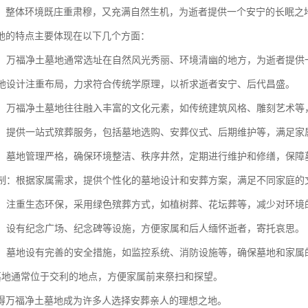
。整体环境既庄重肃穆，又充满自然生机，为逝者提供一个安宁的长眠之
地的特点主要体现在以下几个方面：
优美：万福净土墓地通常选址在自然风光秀丽、环境清幽的地方，为逝者提
：墓地设计注重布局，力求符合传统学原理，以祈求逝者安宁、后代昌盛。
底蕴：万福净土墓地往往融入丰富的文化元素，如传统建筑风格、雕刻艺术
完善：提供一站式殡葬服务，包括墓地选购、安葬仪式、后期维护等，满足家
规范：墓地管理严格，确保环境整洁、秩序井然，定期进行维护和修缮，保障
化定制：根据家属需求，提供个性化的墓地设计和安葬方案，满足不同家庭的
理念：注重生态环保，采用绿色殡葬方式，如植树葬、花坛葬等，减少对环境
设施：设有纪念广场、纪念碑等设施，方便家属和后人缅怀逝者，寄托哀思。
保障：墓地设有完善的安全措施，如监控系统、消防设施等，确保墓地和家属
利：墓地通常位于交利的地点，方便家属前来祭扫和探望。
得万福净土墓地成为许多人选择安葬亲人的理想之地。