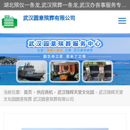
湖北殡仪一条龙,武汉殡葬一条龙,武汉办丧事服务专理红白佛事、病人临终关怀、医院或家中老人去世穿寿衣、灵车遗体接运、殡仪馆告别厅预约、办理火葬场手续、民俗丧事策划、遗体告别仪式、民俗礼仪服务、殡葬礼仪策划、陵园墓位导购、寺庙塔位择吉、往生功德策划、民俗功德策划、异地殡葬礼仪服务、异地骨灰接送返乡
武汉圆意殡葬有限公司
殡葬一条龙服务
江葬一条龙服务
武汉锦辉天堂文化园
仙鹤湖湿地公园
长乐园陵园
万福净土陵园
当前位置：
首页
>
供应商机
>
武汉锦辉天堂文化园
> 武汉锦辉天堂
武汉市阳逻九龙宫陵园
石门峰人文纪念园
文化园圆意殡葬 武汉圆意殡葬有限公司
武汉千子星空陵园