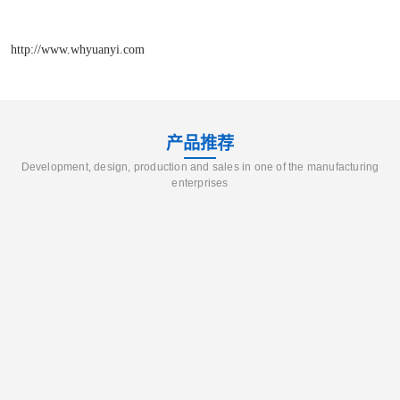
http://www.whyuanyi.com
产品推荐
Development, design, production and sales in one of the manufacturing
enterprises