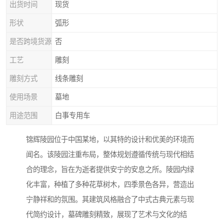
出货时间
现货
形状
弧形
是否跨境货源
否
工艺
雕刻
雕刻方式
线条雕刻
使用场景
墓地
用途范围
白事专用车
锦辉陵园位于中国某地，以其特的设计和优美的环境而
闻名。该陵园注重布局，整体规划遵循传统与现代相结
合的理念，旨在为逝者提供安宁的安息之所。陵园内绿
化丰富，种植了多种花草树木，四季景色各异，营造出
宁静祥和的氛围。其建筑风格融合了中式古典元素与现
代简约设计，墓碑雕刻精致，展现了艺术与文化的结