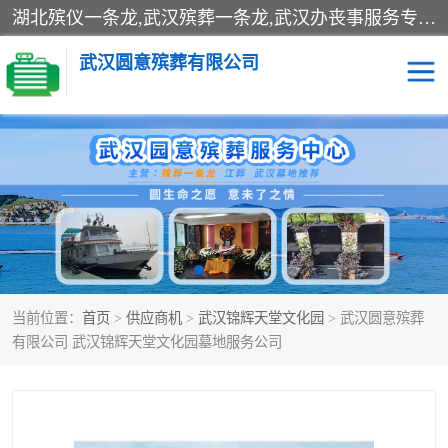
湖北殡仪一条龙,武汉殡葬一条龙,武汉办丧事服务专理红白佛事、病人临终关怀、医院或家中老人去世穿寿衣、灵车遗体接运、殡仪馆告别厅预约、办理火葬场手续、民俗丧事策划、遗体告别仪式、民俗礼仪服务、殡葬礼仪策划、陵园墓位导购、寺庙塔位择吉、往生功德策划、民俗功德策划、异地殡葬礼仪服务、异地骨灰接送返乡
武汉圆意殡葬有限公司
殡葬一条龙服务
江葬一条龙服务
武汉锦辉天堂文化园
仙鹤湖湿地公园
长乐园陵园
万福净土陵园
当前位置：
首页
>
供应商机
>
武汉锦辉天堂文化园
> 武汉圆意殡葬
武汉市阳逻九龙宫陵园
石门峰人文纪念园
有限公司 武汉锦辉天堂文化园墓地服务公司
武汉千子星空陵园