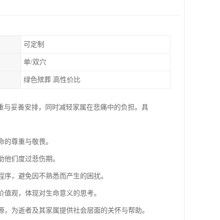
可定制
单/双穴
绿色殡葬 高性价比
重与妥善安排，同时减轻家属在悲痛中的负担。具
命的尊重与敬畏。
帮助他们度过悲伤期。
的程序，避免因不熟悉而产生的困扰。
族价值观，体现对生命意义的思考。
资源，为逝者及其家属提供社会层面的关怀与帮助。