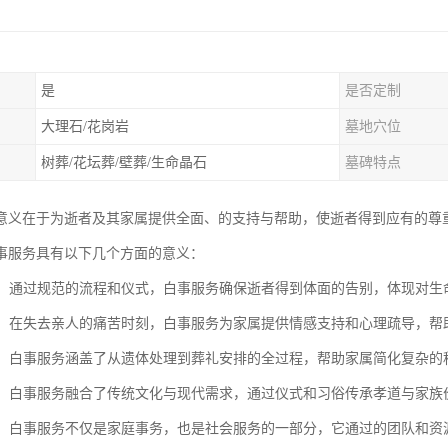
是
是否定制
大理石/花岗岩
墓地穴位
树葬/花坛葬/壁葬/生命晶石
墓碑特点
意义在于为逝者及其家属提供全面、的支持与帮助，使逝者得到应有的尊
事服务具有以下几个方面的意义：
逝者：通过规范的流程和仪式，白事服务确保逝者得到体面的告别，体现对生
家属：在失去亲人的痛苦时刻，白事服务为家属提供情感支持和心理疏导，
流程：白事服务涵盖了从遗体处理到葬礼安排的全过程，帮助家属简化复杂
文化：白事服务融合了传统文化与现代需求，通过仪式和习俗传承孝道与家
支持：白事服务不仅是家庭事务，也是社会服务的一部分，它通过的团队和