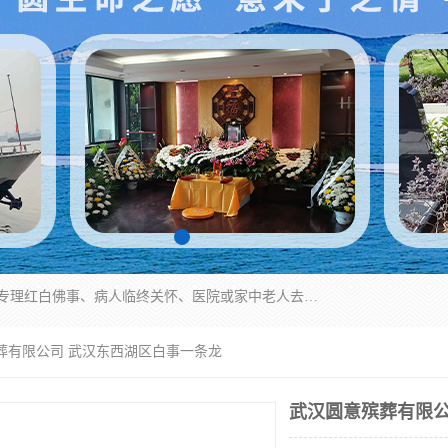
湖北殡仪一条龙,武汉殡葬一条龙,武汉办丧事服务专理红白佛事、病人临终关怀、医院或家中老人去世穿寿衣、灵车遗体接运、殡仪馆告别厅预约、办理火葬场手续、民俗丧事策划、遗体告别仪式、民俗礼仪服务、殡葬礼仪策划、陵园墓位导购、寺庙塔位择吉、往生功德策划、民俗功德策划、异地殡葬礼仪服务、异地骨灰接送返乡
葬有限公司 武汉东西湖区白事一条龙
武汉圆意殡葬有限公