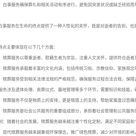
秩序：白事服务确保葬礼和相关活动有序进行，避免因突发状况或缺乏经验
白事服务在生命的终点提供了一种人性化的关怀，既是对逝者的告别，也
特点主要体现在以下几个方面：
关怀：殡葬服务以尊重逝者、慰藉生者为宗旨，注重人文关怀，提供符合逝
传承：殡葬服务承载着丰富的文化内涵，包括传统习俗、宗教信仰、家族观
规范：殡葬服务受到相关法律法规的严格规范，确保服务过程合法合规，保
殡葬服务涉及遗体处理、丧葬仪式、墓地管理等多个环节，需要知识和技能
支持：殡葬服务不仅是物质上的安排，更是情感上的支持，帮助家属度过悲
服务：殡葬服务是社会公共服务的重要组成部分，承担着社会管理和公共服
化定制：随着社会的发展，殡葬服务越来越注重个性化定制，满足不同家庭
理念：现代殡葬服务越来越重视环保理念，推广绿色殡葬，减少对环境的影