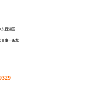
市东西湖区
区白事一条龙
9329