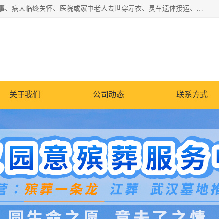
湖北殡仪一条龙,武汉殡葬一条龙,武汉办丧事服务专理红白佛事、病人临终关怀、医院或家中老人去世穿寿衣、灵车遗体接运、殡仪馆告别厅预约、办理火葬场手续、民俗丧事策划、遗体告别仪式、民俗礼仪服务、殡葬礼仪策划、陵园墓位导购、寺庙塔位择吉、往生功德策划、民俗功德策划、异地殡葬礼仪服务、异地骨灰接送返乡
关于我们
公司动态
联系方式