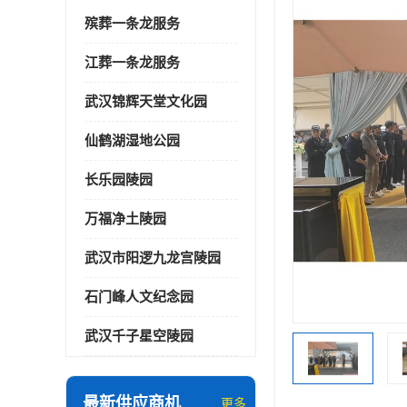
殡葬一条龙服务
江葬一条龙服务
武汉锦辉天堂文化园
仙鹤湖湿地公园
长乐园陵园
万福净土陵园
武汉市阳逻九龙宫陵园
石门峰人文纪念园
武汉千子星空陵园
最新供应商机
更多