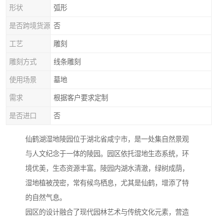
形状
弧形
是否跨境货源
否
工艺
雕刻
雕刻方式
线条雕刻
使用场景
墓地
需求
根据客户要求定制
是否进口
否
仙鹤湖湿地陵园位于湖北省咸宁市，是一处集自然景观
与人文纪念于一体的陵园。园区依托湿地生态系统，环
境优美，生态资源丰富。陵园内湖水清澈，绿树成荫，
湿地植被茂密，常有候鸟栖息，尤其是仙鹤，增添了特
的自然气息。
园区的设计融合了现代园林艺术与传统文化元素，营造