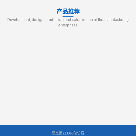
产品推荐
Development, design, production and sales in one of the manufacturing
enterprises
您是第
223366
位访客