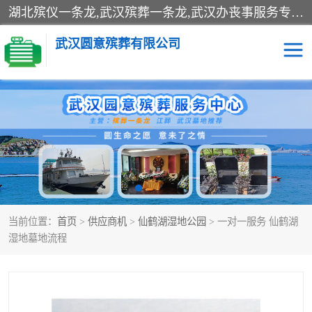
湖北殡仪一条龙,武汉殡葬一条龙,武汉办丧事服务专理红白佛事、病人临终关怀、医院或家中老人去世穿寿衣、灵车遗体接运、殡仪馆告别厅预约、办理火葬场手续、民俗丧事策划、遗体告别仪式、民俗礼仪服务、殡葬礼仪策划、陵园墓位导购、寺庙塔位择吉、往生功德策划、民俗功德策划、异地殡葬礼仪服务、异地骨灰接送返乡
武汉圆意殡葬有限公司
殡葬一条龙服务
江葬一条龙服务
武汉锦辉天堂文化园
仙鹤湖湿地公园
长乐园陵园
万福净土陵园
当前位置：
首页
>
供应商机
>
仙鹤湖湿地公园
> 一对一服务 仙鹤湖
武汉市阳逻九龙宫陵园
石门峰人文纪念园
湿地墓地流程
武汉千子星空陵园