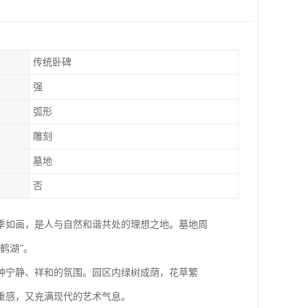
传统卧碑
强
弧形
雕刻
墓地
否
季如画，是人与自然和谐共处的理想之地。墓地周
鹤湖”。
种宁静、祥和的氛围。园区内绿树成荫，花草繁
重感，又充满现代的艺术气息。