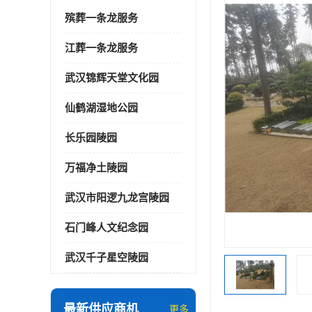
殡葬一条龙服务
江葬一条龙服务
武汉锦辉天堂文化园
仙鹤湖湿地公园
长乐园陵园
万福净土陵园
武汉市阳逻九龙宫陵园
石门峰人文纪念园
武汉千子星空陵园
最新供应商机
更多