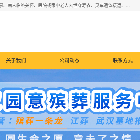
湖北殡仪一条龙,武汉殡葬一条龙,武汉办丧事服务专理红白佛事、病人临终关怀、医院或家中老人去世穿寿衣、灵车遗体接运、殡仪馆告别厅预约、办理火葬场手续、民俗丧事策划、遗体告别仪式、民俗礼仪服务、殡葬礼仪策划、陵园墓位导购、寺庙塔位择吉、往生功德策划、民俗功德策划、异地殡葬礼仪服务、异地骨灰接送返乡
关于我们
公司动态
联系方式