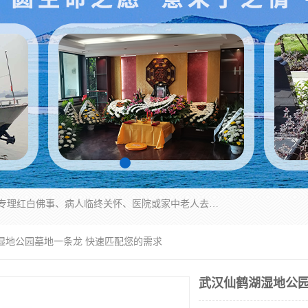
湖北殡仪一条龙,武汉殡葬一条龙,武汉办丧事服务专理红白佛事、病人临终关怀、医院或家中老人去世穿寿衣、灵车遗体接运、殡仪馆告别厅预约、办理火葬场手续、民俗丧事策划、遗体告别仪式、民俗礼仪服务、殡葬礼仪策划、陵园墓位导购、寺庙塔位择吉、往生功德策划、民俗功德策划、异地殡葬礼仪服务、异地骨灰接送返乡
湿地公园墓地一条龙 快速匹配您的需求
武汉仙鹤湖湿地公园