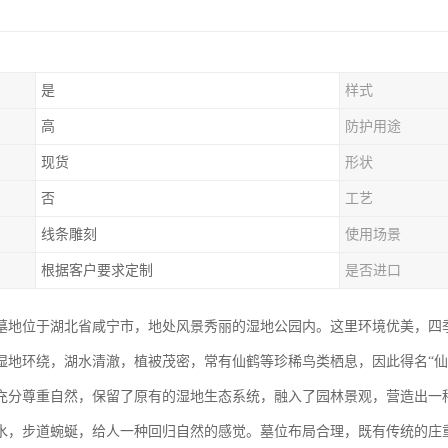
是
样式
高
防护用途
现货
形状
否
工艺
线条雕刻
使用场景
根据客户要求定制
是否进口
墓地位于湖北省咸宁市，地处风景秀丽的湿地公园内。这里环境优美，四
湿地环绕，湖水清澈，植被茂密，常有仙鹤等珍稀鸟类栖息，因此得名“仙
充分尊重自然，保留了原有的湿地生态系统，融入了园林景观，营造出一
水，步道蜿蜒，给人一种回归自然的感觉。墓位布局合理，既有传统的庄