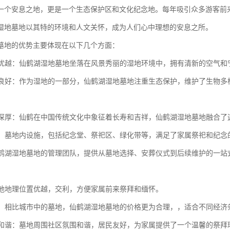
一个安息之地，更是一个生态保护区和文化纪念地。每年吸引众多游客前
湿地墓地以其特的环境和人文关怀，成为人们心中理想的安息之所。
墓地的优势主要体现在以下几个方面：
环境优越：仙鹤湖湿地墓地坐落在风景秀丽的湿地环境中，拥有清新的空气
保护良好：作为湿地的一部分，仙鹤湖湿地墓地注重生态保护，维护了生物
。
底蕴深厚：仙鹤在中国传统文化中象征着长寿和吉祥，仙鹤湖湿地墓地融合
完善：墓地内设施，包括纪念堂、祭祀区、绿化带等，满足了家属祭祀和纪念
：仙鹤湖湿地墓地的管理团队，提供从墓地选择、安葬仪式到后续维护的一
：墓地地理位置优越，交利，方便家属前来祭拜和缅怀。
合理：相比城市中的墓地，仙鹤湖湿地墓地的价格更为合理，，适合不同经济
氛围和谐：墓地周围社区氛围和谐，居民友好，为家属提供了一个温馨的祭拜