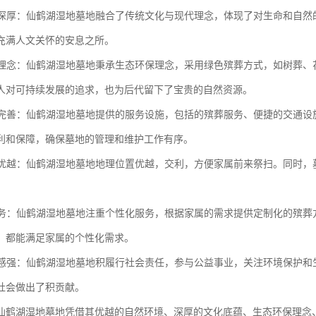
底蕴深厚：仙鹤湖湿地墓地融合了传统文化与现代理念，体现了对生命和自
充满人文关怀的安息之所。
环保理念：仙鹤湖湿地墓地秉承生态环保理念，采用绿色殡葬方式，如树葬
人对可持续发展的追求，也为后代留下了宝贵的自然资源。
设施完善：仙鹤湖湿地墓地提供的服务设施，包括的殡葬服务、便捷的交通
利和保障，确保墓地的管理和维护工作有序。
位置优越：仙鹤湖湿地墓地地理位置优越，交利，方便家属前来祭扫。同时
化服务：仙鹤湖湿地墓地注重个性化服务，根据家属的需求提供定制化的殡
，都能满足家属的个性化需求。
责任感强：仙鹤湖湿地墓地积履行社会责任，参与公益事业，关注环境保护
社会做出了积贡献。
仙鹤湖湿地墓地凭借其优越的自然环境、深厚的文化底蕴、生态环保理念