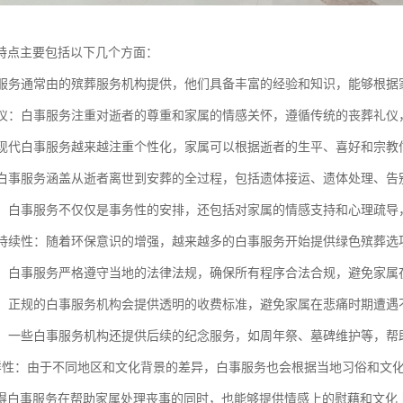
特点主要包括以下几个方面：
白事服务通常由的殡葬服务机构提供，他们具备丰富的经验和知识，能够根
与礼仪：白事服务注重对逝者的尊重和家属的情感关怀，遵循传统的丧葬礼
化：现代白事服务越来越注重个性化，家属可以根据逝者的生平、喜好和宗
性：白事服务涵盖从逝者离世到安葬的全过程，包括遗体接运、遗体处理、
支持：白事服务不仅仅是事务性的安排，还包括对家属的情感支持和心理疏
与可持续性：随着环保意识的增强，越来越多的白事服务开始提供绿色殡葬
合规：白事服务严格遵守当地的法律法规，确保所有程序合法合规，避免家
收费：正规的白事服务机构会提供透明的收费标准，避免家属在悲痛时期遭
服务：一些白事服务机构还提供后续的纪念服务，如周年祭、墓碑维护等，
化多样性：由于不同地区和文化背景的差异，白事服务也会根据当地习俗和文
得白事服务在帮助家属处理丧事的同时，也能够提供情感上的慰藉和文化