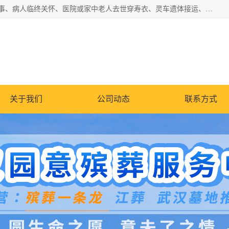
湖北殡仪一条龙,武汉殡葬一条龙,武汉办丧事服务专理红白佛事、病人临终关怀、医院或家中老人去世穿寿衣、灵车遗体接运、殡仪馆告别厅预约、办理火葬场手续、民俗丧事策划、遗体告别仪式、民俗礼仪服务、殡葬礼仪策划、陵园墓位导购、寺庙塔位择吉、往生功德策划、民俗功德策划、异地殡葬礼仪服务、异地骨灰接送返乡
关于我们
公司动态
联系方式