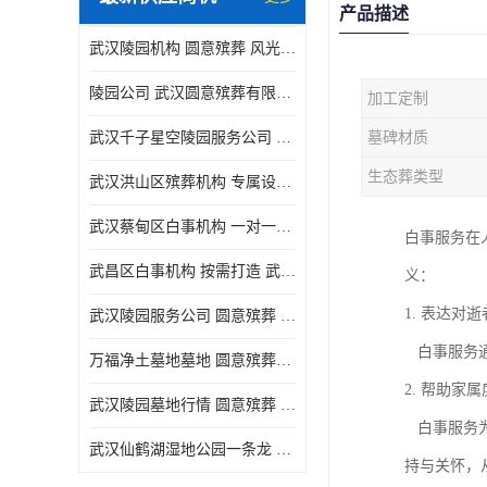
产品描述
武汉陵园机构 圆意殡葬 风光秀丽
陵园公司 武汉圆意殡葬有限公司 精工细作
加工定制
武汉千子星空陵园服务公司 圆意殡葬中心 环境优美
墓碑材质
生态葬类型
武汉洪山区殡葬机构 专属设计 圆意殡葬中心
武汉蔡甸区白事机构 一对一服务 圆意殡葬
白事服务在
武昌区白事机构 按需打造 武汉圆意殡葬有限公司
义：
1. 表达对
武汉陵园服务公司 圆意殡葬 景致雅致
白事服务通
万福净土墓地墓地 圆意殡葬中心 多种款式
2. 帮助家
武汉陵园墓地行情 圆意殡葬 快速匹配您的需求
白事服务为
武汉仙鹤湖湿地公园一条龙 多种款式
持与关怀，