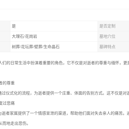
是
是否定制
大理石/花岗岩
墓地穴位
树葬/花坛葬/壁葬/生命晶石
墓碑特点
人们的日常生活中扮演着重要的角色，它不仅是对逝者的尊重与缅怀，更
逝者的尊重
过仪式化的流程，为逝者提供一个庄重、体面的告别方式。这不仅是对
属度过悲痛
逝者家属提供了一个情感宣泄的渠道，帮助他们面对失去亲人的痛苦。
从而地走出悲伤。