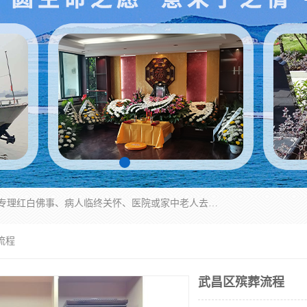
湖北殡仪一条龙,武汉殡葬一条龙,武汉办丧事服务专理红白佛事、病人临终关怀、医院或家中老人去世穿寿衣、灵车遗体接运、殡仪馆告别厅预约、办理火葬场手续、民俗丧事策划、遗体告别仪式、民俗礼仪服务、殡葬礼仪策划、陵园墓位导购、寺庙塔位择吉、往生功德策划、民俗功德策划、异地殡葬礼仪服务、异地骨灰接送返乡
流程
武昌区殡葬流程