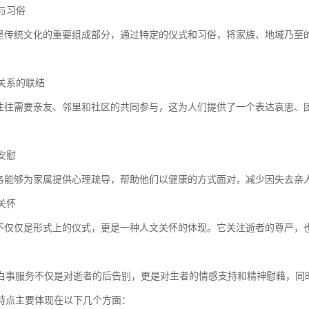
化与习俗
传统文化的重要组成部分，通过特定的仪式和习俗，将家族、地域乃至
会关系的联结
往需要亲友、邻里和社区的共同参与，这为人们提供了一个表达哀思、
理安慰
能够为家属提供心理疏导，帮助他们以健康的方式面对，减少因失去亲
文关怀
仅仅是形式上的仪式，更是一种人文关怀的体现。它关注逝者的尊严，
白事服务不仅是对逝者的后告别，更是对生者的情感支持和精神慰藉，同
特点主要体现在以下几个方面：