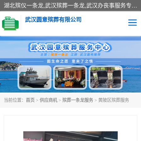
湖北殡仪一条龙,武汉殡葬一条龙,武汉办丧事服务专理红白佛事、病人临终关怀、医院或家中老人去世穿寿衣、灵车遗体接运、殡仪馆告别厅预约、办理火葬场手续、民俗丧事策划、遗体告别仪式、民俗礼仪服务、殡葬礼仪策划、陵园墓位导购、寺庙塔位择吉、往生功德策划、民俗功德策划、异地殡葬礼仪服务、异地骨灰接送返乡
武汉圆意殡葬有限公司
殡葬一条龙服务
江葬一条龙服务
武汉锦辉天堂文化园
仙鹤湖湿地公园
长乐园陵园
万福净土陵园
当前位置：
首页
>
供应商机
>
殡葬一条龙服务
> 黄陂区殡葬服务
武汉市阳逻九龙宫陵园
石门峰人文纪念园
武汉千子星空陵园