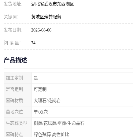
发货地址：
湖北省武汉市东西湖区
关键词：
黄陂区殡葬服务
发布日期：
2026-08-06
阅 读 量：
74
产品描述
加工定制
是
是否定制
可定制
墓碑材质
大理石/花岗岩
墓地穴位
单/双穴
生态葬类型
树葬/花坛葬/壁葬/生命晶石
墓碑特点
绿色殡葬 高性价比