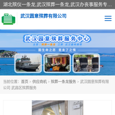
湖北殡仪一条龙,武汉殡葬一条龙,武汉办丧事服务专理红白佛事、病人临终关怀、医院或家中老人去世穿寿衣、灵车遗体接运、殡仪馆告别厅预约、办理火葬场手续、民俗丧事策划、遗体告别仪式、民俗礼仪服务、殡葬礼仪策划、陵园墓位导购、寺庙塔位择吉、往生功德策划、民俗功德策划、异地殡葬礼仪服务、异地骨灰接送返乡
武汉圆意殡葬有限公司
殡葬一条龙服务
江葬一条龙服务
武汉锦辉天堂文化园
仙鹤湖湿地公园
长乐园陵园
万福净土陵园
当前位置：
首页
>
供应商机
>
殡葬一条龙服务
> 武汉圆意殡葬有限
武汉市阳逻九龙宫陵园
石门峰人文纪念园
公司 武昌区殡葬服务
武汉千子星空陵园