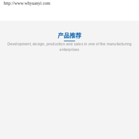
http://www.whyuanyi.com
产品推荐
Development, design, production and sales in one of the manufacturing
enterprises