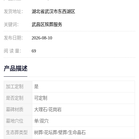
发货地址：
湖北省武汉市东西湖区
关键词：
武昌区殡葬服务
发布日期：
2026-08-10
阅 读 量：
69
产品描述
加工定制
是
是否定制
可定制
墓碑材质
大理石/花岗岩
墓地穴位
单/双穴
生态葬类型
树葬/花坛葬/壁葬/生命晶石