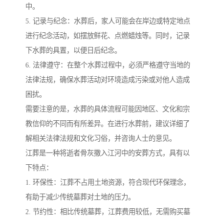
中。
5. 记录与纪念：水葬后，家人可能会在岸边或特定地点
进行纪念活动，如摆放鲜花、点燃蜡烛等。同时，记录
下水葬的具置，以便日后纪念。
6. 法律遵守：在整个水葬过程中，必须严格遵守当地的
法律法规，确保水葬活动对环境造成污染或对他人造成
困扰。
需要注意的是，水葬的具体流程可能因地区、文化和宗
教信仰的不同而有所差异。在进行水葬前，建议详细了
解相关法律法规和文化习俗，并咨询人士的意见。
江葬是一种将逝者骨灰撒入江河中的安葬方式，具有以
下特点：
1. 环保性：江葬不占用土地资源，符合现代环保理念，
有助于减少传统墓葬对土地的压力。
2. 节约性：相比传统墓葬，江葬费用较低，无需购买墓