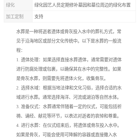
绿化
绿化园艺人员定期修补墓园和墓位周边的绿化布置
加工定制
支持
水葬是一种将逝者遗体或骨灰投入水中的葬礼方式，常
见于沿海地区或部分文化传统中。以下是水葬的一般流
程：
1. 遗体处理：如果选择直接水葬遗体，通常需要对遗体
进行防腐处理或包裹，以确保其在水中的完整性。如果
是骨灰水葬，则需要先将遗体火化，收集骨灰。
2. 选择水域：根据当地法律和文化习俗，选择合适的水
域进行水葬。通常选择海洋、河流或湖泊等自然水体。
3. 准备仪式：水葬通常伴随着一定的仪式，可能包括祈
祷、诵经、献花等环节，以表达对逝者的哀悼和尊重。
4. 进行水葬：在仪式结束后，将遗体或骨灰投入水中。
如果是骨灰，可能会使用可降解的容器或直接撒入水