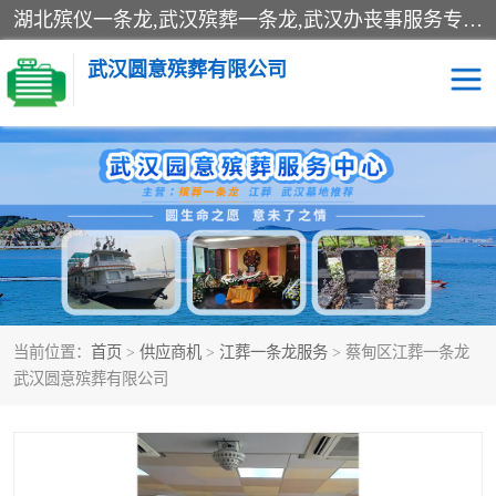
湖北殡仪一条龙,武汉殡葬一条龙,武汉办丧事服务专理红白佛事、病人临终关怀、医院或家中老人去世穿寿衣、灵车遗体接运、殡仪馆告别厅预约、办理火葬场手续、民俗丧事策划、遗体告别仪式、民俗礼仪服务、殡葬礼仪策划、陵园墓位导购、寺庙塔位择吉、往生功德策划、民俗功德策划、异地殡葬礼仪服务、异地骨灰接送返乡
武汉圆意殡葬有限公司
殡葬一条龙服务
江葬一条龙服务
武汉锦辉天堂文化园
仙鹤湖湿地公园
长乐园陵园
万福净土陵园
当前位置：
首页
>
供应商机
>
江葬一条龙服务
> 蔡甸区江葬一条龙
武汉市阳逻九龙宫陵园
石门峰人文纪念园
武汉圆意殡葬有限公司
武汉千子星空陵园