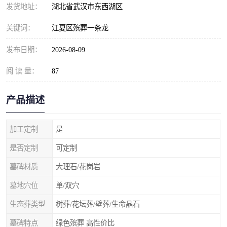
发货地址：
湖北省武汉市东西湖区
关键词：
江夏区殡葬一条龙
发布日期：
2026-08-09
阅 读 量：
87
产品描述
加工定制
是
是否定制
可定制
墓碑材质
大理石/花岗岩
墓地穴位
单/双穴
生态葬类型
树葬/花坛葬/壁葬/生命晶石
墓碑特点
绿色殡葬 高性价比