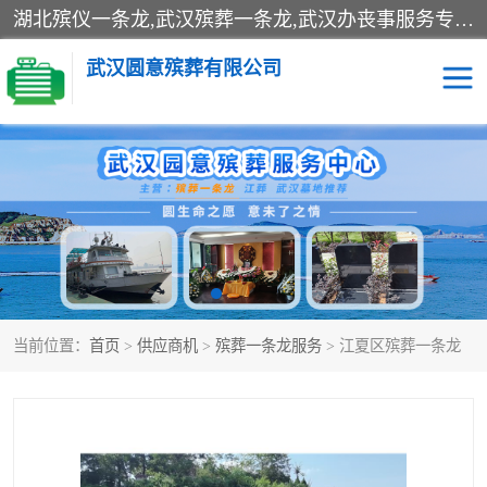
湖北殡仪一条龙,武汉殡葬一条龙,武汉办丧事服务专理红白佛事、病人临终关怀、医院或家中老人去世穿寿衣、灵车遗体接运、殡仪馆告别厅预约、办理火葬场手续、民俗丧事策划、遗体告别仪式、民俗礼仪服务、殡葬礼仪策划、陵园墓位导购、寺庙塔位择吉、往生功德策划、民俗功德策划、异地殡葬礼仪服务、异地骨灰接送返乡
武汉圆意殡葬有限公司
殡葬一条龙服务
江葬一条龙服务
武汉锦辉天堂文化园
仙鹤湖湿地公园
长乐园陵园
万福净土陵园
当前位置：
首页
>
供应商机
>
殡葬一条龙服务
> 江夏区殡葬一条龙
武汉市阳逻九龙宫陵园
石门峰人文纪念园
武汉千子星空陵园