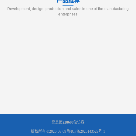
产品推荐
Development, design, production and sales in one of the manufacturing
enterprises
您是第
228608
位访客
版权所有 ©2026-08-09
鄂ICP备2025143529号-1