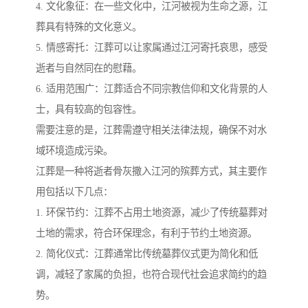
4. 文化象征：在一些文化中，江河被视为生命之源，江
葬具有特殊的文化意义。
5. 情感寄托：江葬可以让家属通过江河寄托哀思，感受
逝者与自然同在的慰藉。
6. 适用范围广：江葬适合不同宗教信仰和文化背景的人
士，具有较高的包容性。
需要注意的是，江葬需遵守相关法律法规，确保不对水
域环境造成污染。
江葬是一种将逝者骨灰撒入江河的殡葬方式，其主要作
用包括以下几点：
1. 环保节约：江葬不占用土地资源，减少了传统墓葬对
土地的需求，符合环保理念，有利于节约土地资源。
2. 简化仪式：江葬通常比传统墓葬仪式更为简化和低
调，减轻了家属的负担，也符合现代社会追求简约的趋
势。