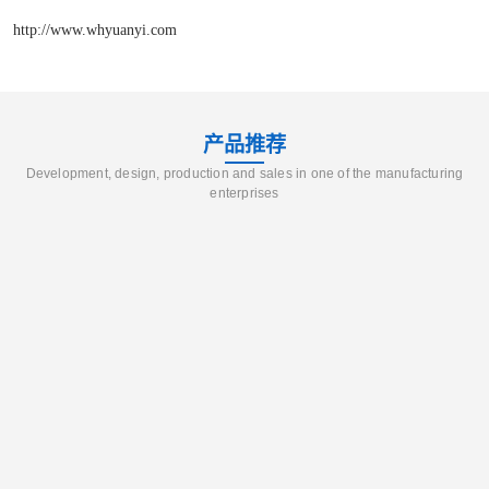
http://www.whyuanyi.com
产品推荐
Development, design, production and sales in one of the manufacturing
enterprises