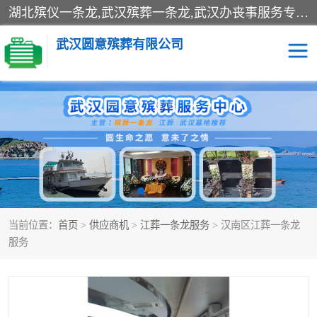
湖北殡仪一条龙,武汉殡葬一条龙,武汉办丧事服务专理红白佛事、病人临终关怀、医院或家中老人去世穿寿衣、灵车遗体接运、殡仪馆告别厅预约、办理火葬场手续、民俗丧事策划、遗体告别仪式、民俗礼仪服务、殡葬礼仪策划、陵园墓位导购、寺庙塔位择吉、往生功德策划、民俗功德策划、异地殡葬礼仪服务、异地骨灰接送返乡
武汉圆意殡葬有限公司
殡葬一条龙服务
江葬一条龙服务
武汉锦辉天堂文化园
仙鹤湖湿地公园
长乐园陵园
万福净土陵园
当前位置：
首页
>
供应商机
>
江葬一条龙服务
> 汉南区江葬一条龙
武汉市阳逻九龙宫陵园
石门峰人文纪念园
服务
武汉千子星空陵园