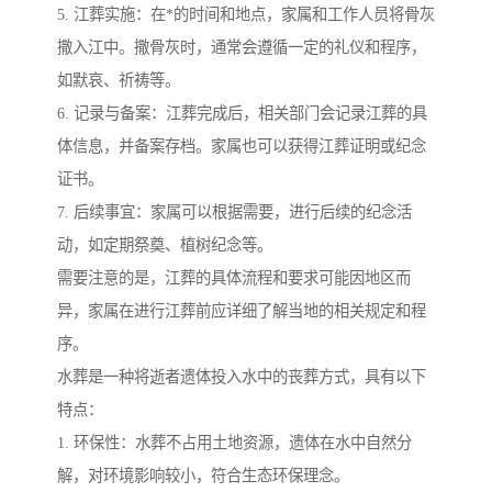
5. 江葬实施：在*的时间和地点，家属和工作人员将骨灰
撒入江中。撒骨灰时，通常会遵循一定的礼仪和程序，
如默哀、祈祷等。
6. 记录与备案：江葬完成后，相关部门会记录江葬的具
体信息，并备案存档。家属也可以获得江葬证明或纪念
证书。
7. 后续事宜：家属可以根据需要，进行后续的纪念活
动，如定期祭奠、植树纪念等。
需要注意的是，江葬的具体流程和要求可能因地区而
异，家属在进行江葬前应详细了解当地的相关规定和程
序。
水葬是一种将逝者遗体投入水中的丧葬方式，具有以下
特点：
1. 环保性：水葬不占用土地资源，遗体在水中自然分
解，对环境影响较小，符合生态环保理念。