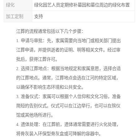
绿化
绿化园艺人员定期修补墓园和墓位周边的绿化布置
加工定制
支持
江葬的流程通常包括以下几个步骤：
1. 申请与审批：先，家属需要向当地门或相关部门提出
江葬申请，并提供逝者的证明、明等相关文件。经过审
批后，获得江葬许可。
2. 选择江葬地点：根据当地规定和家属意愿，选择合适
的江葬地点。通常，江葬地点会选在江河的特定区域，
以确保不影响生态环境和公共安全。
3. 准备仪式：家属可以根据个人信仰和文化习俗，准备
简短的告别仪式。仪式可以在江边举行，也可以在殡仪
馆或其他场所进行。
4. 遗体处理：在江葬前，遗体通常需要进行火化处理，
将骨灰装入环保型骨灰盒或可降解的容器中。