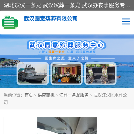
湖北殡仪一条龙,武汉殡葬一条龙,武汉办丧事服务专理红白佛事、病人临终关怀、医院或家中老人去世穿寿衣、灵车遗体接运、殡仪馆告别厅预约、办理火葬场手续、民俗丧事策划、遗体告别仪式、民俗礼仪服务、殡葬礼仪策划、陵园墓位导购、寺庙塔位择吉、往生功德策划、民俗功德策划、异地殡葬礼仪服务、异地骨灰接送返乡
武汉圆意殡葬有限公司
殡葬一条龙服务
江葬一条龙服务
武汉锦辉天堂文化园
仙鹤湖湿地公园
长乐园陵园
万福净土陵园
当前位置：
首页
>
供应商机
>
江葬一条龙服务
> 武汉江汉区水葬公
武汉市阳逻九龙宫陵园
石门峰人文纪念园
司
武汉千子星空陵园