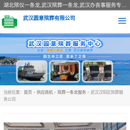
湖北殡仪一条龙,武汉殡葬一条龙,武汉办丧事服务专理红白佛事、病人临终关怀、医院或家中老人去世穿寿衣、灵车遗体接运、殡仪馆告别厅预约、办理火葬场手续、民俗丧事策划、遗体告别仪式、民俗礼仪服务、殡葬礼仪策划、陵园墓位导购、寺庙塔位择吉、往生功德策划、民俗功德策划、异地殡葬礼仪服务、异地骨灰接送返乡
武汉圆意殡葬有限公司
殡葬一条龙服务
江葬一条龙服务
武汉锦辉天堂文化园
仙鹤湖湿地公园
长乐园陵园
万福净土陵园
当前位置：
首页
>
供应商机
>
殡葬一条龙服务
> 武汉汉阳区殡葬服
武汉市阳逻九龙宫陵园
石门峰人文纪念园
务公司
武汉千子星空陵园