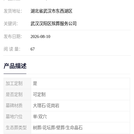
发货地址：
湖北省武汉市东西湖区
关键词：
武汉汉阳区殡葬服务公司
发布日期：
2026-08-10
阅 读 量：
67
产品描述
加工定制
是
是否定制
可定制
墓碑材质
大理石/花岗岩
墓地穴位
单/双穴
生态葬类型
树葬/花坛葬/壁葬/生命晶石