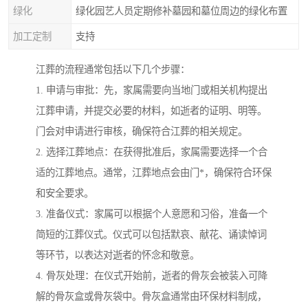
绿化
绿化园艺人员定期修补墓园和墓位周边的绿化布置
加工定制
支持
江葬的流程通常包括以下几个步骤：
1. 申请与审批：先，家属需要向当地门或相关机构提出
江葬申请，并提交必要的材料，如逝者的证明、明等。
门会对申请进行审核，确保符合江葬的相关规定。
2. 选择江葬地点：在获得批准后，家属需要选择一个合
适的江葬地点。通常，江葬地点会由门*，确保符合环保
和安全要求。
3. 准备仪式：家属可以根据个人意愿和习俗，准备一个
简短的江葬仪式。仪式可以包括默哀、献花、诵读悼词
等环节，以表达对逝者的怀念和敬意。
4. 骨灰处理：在仪式开始前，逝者的骨灰会被装入可降
解的骨灰盒或骨灰袋中。骨灰盒通常由环保材料制成，