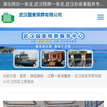
湖北殡仪一条龙,武汉殡葬一条龙,武汉办丧事服务专理红白佛事、病人临终关怀、医院或家中老人去世穿寿衣、灵车遗体接运、殡仪馆告别厅预约、办理火葬场手续、民俗丧事策划、遗体告别仪式、民俗礼仪服务、殡葬礼仪策划、陵园墓位导购、寺庙塔位择吉、往生功德策划、民俗功德策划、异地殡葬礼仪服务、异地骨灰接送返乡
武汉圆意殡葬有限公司
殡葬一条龙服务
江葬一条龙服务
武汉锦辉天堂文化园
仙鹤湖湿地公园
长乐园陵园
万福净土陵园
当前位置：
首页
>
供应商机
>
江葬一条龙服务
> 武汉圆意殡葬有限
武汉市阳逻九龙宫陵园
石门峰人文纪念园
公司 汉阳区江葬服务
武汉千子星空陵园