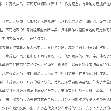
与纪念：江葬完成后，家属可以领取江葬证书，作为纪念。有些地方还提供
事宜：江葬后，家属可以根据个人意愿进行后续的纪念活动，如植树、设立纪
是，不同地区的江葬流程可能有所差异，具体操作应遵循当地的规定和习
古老的丧葬方式，主要特点包括：
性：水葬将遗体或骨灰投入水中，让其自然分解，减少了对土地资源的占用
多样性：水葬在不同文化中有不同的表现形式，例如藏族的、海葬等，体现
感：水葬通常伴随着特定的仪式，如诵经、祈祷等，以表达对逝者的尊重和怀
回归：水葬强调人与自然的和谐，认为遗体回归自然是一种生命循环的体现。
性：相比土葬和火葬，水葬的成本较低，尤其是不需要购买墓地，节省了大量
性：水葬受到地理环境和法律法规的限制，并非所有地区都允许进行水葬，
接受度：由于水葬与传统丧葬方式差异较大，部分人可能难以接受这种处理遗
渊源：水葬有着悠久的历史，许多古代文明都有水葬的记载，反映了人类对的