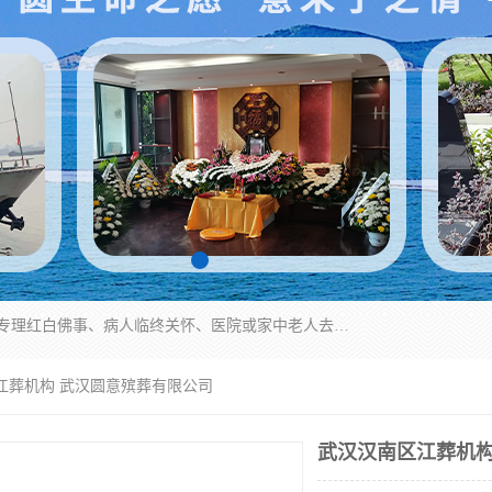
湖北殡仪一条龙,武汉殡葬一条龙,武汉办丧事服务专理红白佛事、病人临终关怀、医院或家中老人去世穿寿衣、灵车遗体接运、殡仪馆告别厅预约、办理火葬场手续、民俗丧事策划、遗体告别仪式、民俗礼仪服务、殡葬礼仪策划、陵园墓位导购、寺庙塔位择吉、往生功德策划、民俗功德策划、异地殡葬礼仪服务、异地骨灰接送返乡
江葬机构 武汉圆意殡葬有限公司
武汉汉南区江葬机构