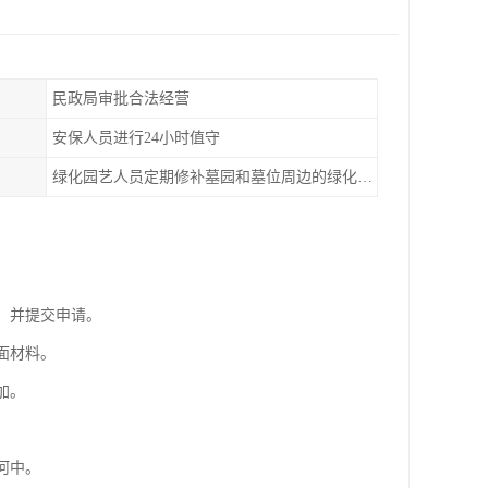
民政局审批合法经营
安保人员进行24小时值守
绿化园艺人员定期修补墓园和墓位周边的绿化布置
，并提交申请。
面材料。
加。
河中。