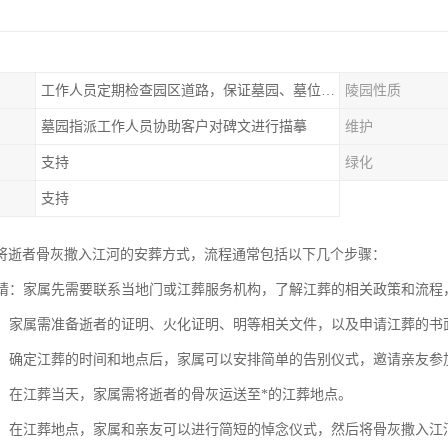
工作人员定期检查园区道路，保证墓园、墓位间的道路便捷、平整
陵园性质
墓园指派工作人员协助客户对碑文进行描摹
维护
支持
绿化
支持
将逝者骨灰撒入江河的安葬方式，流程通常包括以下几个步骤：
与申请：家属先需要联系当地门或江葬服务机构，了解江葬的相关政策和流程
材料：家属需准备逝者的证明、火化证明、明等相关文件，以及申请江葬的书
仪式：确定江葬的时间和地点后，家属可以安排简单的告别仪式，邀请亲友参
骨灰：在江葬当天，家属需将逝者的骨灰运送至*的江葬地点。
仪式：在江葬地点，家属和亲友可以进行简短的悼念仪式，然后将骨灰撒入江