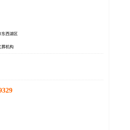
市东西湖区
江葬机构
9329