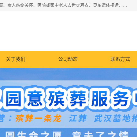
湖北殡仪一条龙,武汉殡葬一条龙,武汉办丧事服务专理红白佛事、病人临终关怀、医院或家中老人去世穿寿衣、灵车遗体接运、殡仪馆告别厅预约、办理火葬场手续、民俗丧事策划、遗体告别仪式、民俗礼仪服务、殡葬礼仪策划、陵园墓位导购、寺庙塔位择吉、往生功德策划、民俗功德策划、异地殡葬礼仪服务、异地骨灰接送返乡
关于我们
公司动态
联系方式