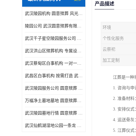
产品描述
武汉陵园机构 圆意殡葬 风光秀丽
陵园公司 武汉圆意殡葬有限公司 精工细作
环境
武汉千子星空陵园服务公司 圆意殡葬中心 环境优美
个性化服务
云祭祀
武汉洪山区殡葬机构 专属设计 圆意殡葬中心
加工定制
武汉蔡甸区白事机构 一对一服务 圆意殡葬
武昌区白事机构 按需打造 武汉圆意殡葬有限公司
江葬是一种
1. 咨询
武汉陵园服务公司 圆意殡葬 景致雅致
2. 准备
万福净土墓地墓地 圆意殡葬中心 多种款式
3. 安排
武汉陵园墓地行情 圆意殡葬 快速匹配您的需求
4. 运送
武汉仙鹤湖湿地公园一条龙 多种款式
5. 江葬