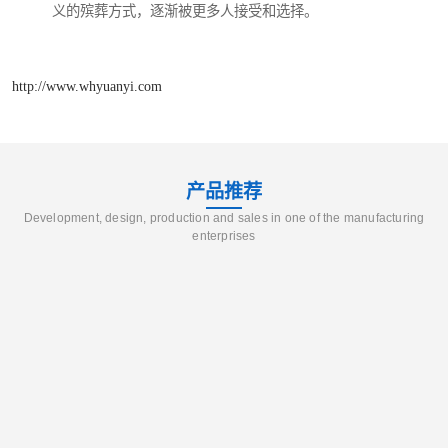
义的殡葬方式，逐渐被更多人接受和选择。
http://www.whyuanyi.com
产品推荐
Development, design, production and sales in one of the manufacturing
enterprises