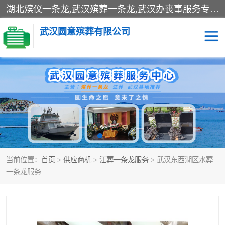
湖北殡仪一条龙,武汉殡葬一条龙,武汉办丧事服务专理红白佛事、病人临终关怀、医院或家中老人去世穿寿衣、灵车遗体接运、殡仪馆告别厅预约、办理火葬场手续、民俗丧事策划、遗体告别仪式、民俗礼仪服务、殡葬礼仪策划、陵园墓位导购、寺庙塔位择吉、往生功德策划、民俗功德策划、异地殡葬礼仪服务、异地骨灰接送返乡
武汉圆意殡葬有限公司
殡葬一条龙服务
江葬一条龙服务
武汉锦辉天堂文化园
仙鹤湖湿地公园
长乐园陵园
万福净土陵园
当前位置：
首页
>
供应商机
>
江葬一条龙服务
> 武汉东西湖区水葬
武汉市阳逻九龙宫陵园
石门峰人文纪念园
一条龙服务
武汉千子星空陵园