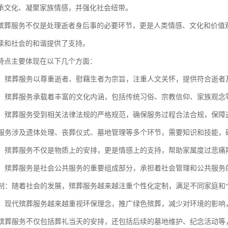
承文化、凝聚家族情感，并强化社会纽带。
殡葬服务不仅是处理逝者身后事的必要环节，更是人类情感、文化和价值
续和社会的和谐提供了支持。
特点主要体现在以下几个方面：
关怀：殡葬服务以尊重逝者、慰藉生者为宗旨，注重人文关怀，提供符合逝
传承：殡葬服务承载着丰富的文化内涵，包括传统习俗、宗教信仰、家族观
规范：殡葬服务受到相关法律法规的严格规范，确保服务过程合法合规，保
殡葬服务涉及遗体处理、丧葬仪式、墓地管理等多个环节，需要知识和技能
支持：殡葬服务不仅是物质上的安排，更是情感上的支持，帮助家属度过悲
服务：殡葬服务是社会公共服务的重要组成部分，承担着社会管理和公共服
化定制：随着社会的发展，殡葬服务越来越注重个性化定制，满足不同家庭
理念：现代殡葬服务越来越重视环保理念，推广绿色殡葬，减少对环境的影
性：殡葬服务不仅包括葬礼当天的安排，还包括后续的墓地维护、纪念活动