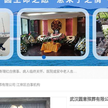
湖北殡仪一条龙,武汉殡葬一条龙,武汉办丧事服务专理红白佛事、病人临终关怀、医院或家中老人去世穿寿衣、灵车遗体接运、殡仪馆告别厅预约、办理火葬场手续、民俗丧事策划、遗体告别仪式、民俗礼仪服务、殡葬礼仪策划、陵园墓位导购、寺庙塔位择吉、往生功德策划、民俗功德策划、异地殡葬礼仪服务、异地骨灰接送返乡
葬有限公司 江岸区白事机构
武汉圆意殡葬有限公