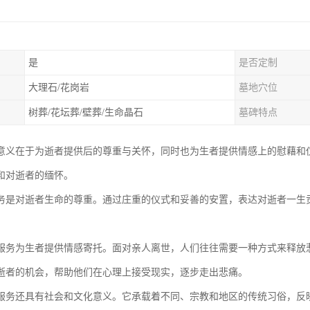
是
是否定制
大理石/花岗岩
墓地穴位
树葬/花坛葬/壁葬/生命晶石
墓碑特点
意义在于为逝者提供后的尊重与关怀，同时也为生者提供情感上的慰藉和
和对逝者的缅怀。
务是对逝者生命的尊重。通过庄重的仪式和妥善的安置，表达对逝者一生
服务为生者提供情感寄托。面对亲人离世，人们往往需要一种方式来释放
逝者的机会，帮助他们在心理上接受现实，逐步走出悲痛。
服务还具有社会和文化意义。它承载着不同、宗教和地区的传统习俗，反