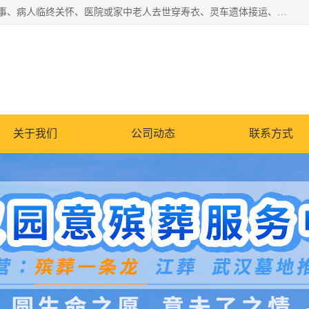
湖北殡仪一条龙,武汉殡葬一条龙,武汉办丧事服务专理红白佛事、病人临终关怀、医院或家中老人去世穿寿衣、灵车遗体接运、殡仪馆告别厅预约、办理火葬场手续、民俗丧事策划、遗体告别仪式、民俗礼仪服务、殡葬礼仪策划、陵园墓位导购、寺庙塔位择吉、往生功德策划、民俗功德策划、异地殡葬礼仪服务、异地骨灰接送返乡
关于我们
公司动态
联系方式