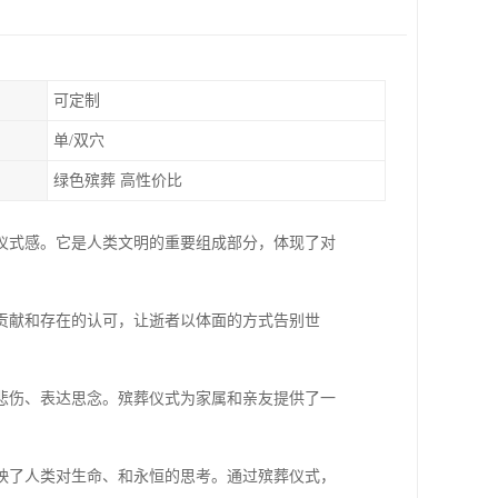
可定制
单/双穴
绿色殡葬 高性价比
仪式感。它是人类文明的重要组成部分，体现了对
贡献和存在的认可，让逝者以体面的方式告别世
悲伤、表达思念。殡葬仪式为家属和亲友提供了一
映了人类对生命、和永恒的思考。通过殡葬仪式，