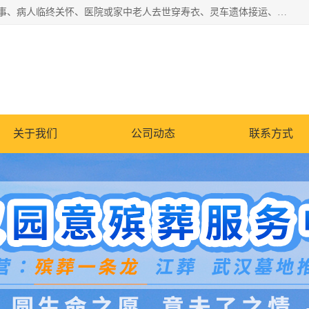
湖北殡仪一条龙,武汉殡葬一条龙,武汉办丧事服务专理红白佛事、病人临终关怀、医院或家中老人去世穿寿衣、灵车遗体接运、殡仪馆告别厅预约、办理火葬场手续、民俗丧事策划、遗体告别仪式、民俗礼仪服务、殡葬礼仪策划、陵园墓位导购、寺庙塔位择吉、往生功德策划、民俗功德策划、异地殡葬礼仪服务、异地骨灰接送返乡
关于我们
公司动态
联系方式