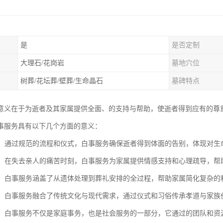
是
是否定制
大理石/花岗岩
墓地穴位
树葬/花坛葬/壁葬/生命晶石
墓碑特点
意义在于为逝者及其家属提供全面、的支持与帮助，使逝者得到应有的尊
事服务具有以下几个方面的意义：
逝者：通过规范的流程和仪式，白事服务确保逝者得到体面的告别，体现对生
家属：在失去亲人的痛苦时刻，白事服务为家属提供情感支持和心理疏导，
流程：白事服务涵盖了从遗体处理到葬礼安排的全过程，帮助家属简化复杂
文化：白事服务融合了传统文化与现代需求，通过仪式和习俗传承孝道与家
支持：白事服务不仅是家庭事务，也是社会服务的一部分，它通过的团队和