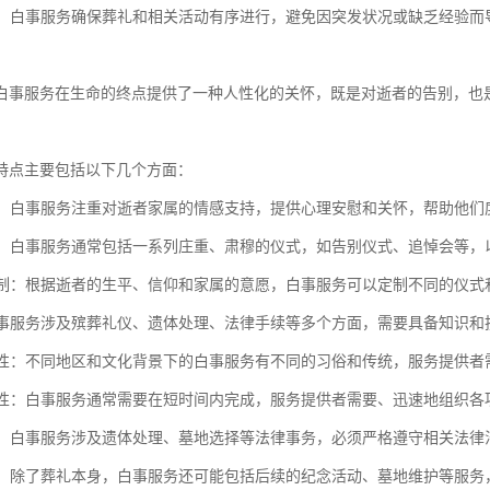
秩序：白事服务确保葬礼和相关活动有序进行，避免因突发状况或缺乏经验
白事服务在生命的终点提供了一种人性化的关怀，既是对逝者的告别，也
特点主要包括以下几个方面：
关怀：白事服务注重对逝者家属的情感支持，提供心理安慰和关怀，帮助他们
感强：白事服务通常包括一系列庄重、肃穆的仪式，如告别仪式、追悼会等
化定制：根据逝者的生平、信仰和家属的意愿，白事服务可以定制不同的仪
：白事服务涉及殡葬礼仪、遗体处理、法律手续等多个方面，需要具备知识
多样性：不同地区和文化背景下的白事服务有不同的习俗和传统，服务提供
紧迫性：白事服务通常需要在短时间内完成，服务提供者需要、迅速地组织各
合规：白事服务涉及遗体处理、墓地选择等法律事务，必须严格遵守相关法
服务：除了葬礼本身，白事服务还可能包括后续的纪念活动、墓地维护等服