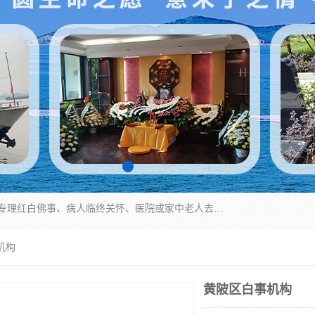
湖北殡仪一条龙,武汉殡葬一条龙,武汉办丧事服务专理红白佛事、病人临终关怀、医院或家中老人去世穿寿衣、灵车遗体接运、殡仪馆告别厅预约、办理火葬场手续、民俗丧事策划、遗体告别仪式、民俗礼仪服务、殡葬礼仪策划、陵园墓位导购、寺庙塔位择吉、往生功德策划、民俗功德策划、异地殡葬礼仪服务、异地骨灰接送返乡
机构
黄陂区白事机构