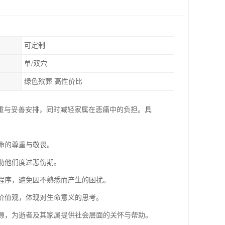
可定制
单/双穴
绿色殡葬 高性价比
重与妥善安排，同时减轻家属在悲痛中的负担。具
命的尊重与敬畏。
帮助他们度过悲伤期。
的程序，避免因不熟悉而产生的困扰。
族价值观，体现对生命意义的思考。
资源，为逝者及其家属提供社会层面的关怀与帮助。