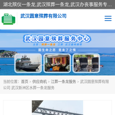
湖北殡仪一条龙,武汉殡葬一条龙,武汉办丧事服务专理红白佛事、病人临终关怀、医院或家中老人去世穿寿衣、灵车遗体接运、殡仪馆告别厅预约、办理火葬场手续、民俗丧事策划、遗体告别仪式、民俗礼仪服务、殡葬礼仪策划、陵园墓位导购、寺庙塔位择吉、往生功德策划、民俗功德策划、异地殡葬礼仪服务、异地骨灰接送返乡
武汉圆意殡葬有限公司
殡葬一条龙服务
江葬一条龙服务
武汉锦辉天堂文化园
仙鹤湖湿地公园
长乐园陵园
万福净土陵园
当前位置：
首页
>
供应商机
>
江葬一条龙服务
> 武汉圆意殡葬有限
武汉市阳逻九龙宫陵园
石门峰人文纪念园
公司 武汉新洲区水葬一条龙服务
武汉千子星空陵园