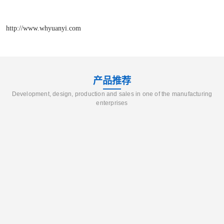
http://www.whyuanyi.com
产品推荐
Development, design, production and sales in one of the manufacturing
enterprises