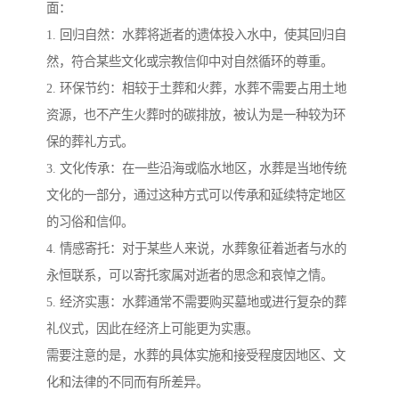
面：
1. 回归自然：水葬将逝者的遗体投入水中，使其回归自
然，符合某些文化或宗教信仰中对自然循环的尊重。
2. 环保节约：相较于土葬和火葬，水葬不需要占用土地
资源，也不产生火葬时的碳排放，被认为是一种较为环
保的葬礼方式。
3. 文化传承：在一些沿海或临水地区，水葬是当地传统
文化的一部分，通过这种方式可以传承和延续特定地区
的习俗和信仰。
4. 情感寄托：对于某些人来说，水葬象征着逝者与水的
永恒联系，可以寄托家属对逝者的思念和哀悼之情。
5. 经济实惠：水葬通常不需要购买墓地或进行复杂的葬
礼仪式，因此在经济上可能更为实惠。
需要注意的是，水葬的具体实施和接受程度因地区、文
化和法律的不同而有所差异。