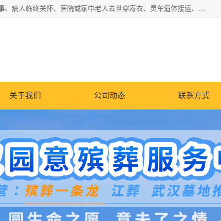
湖北殡仪一条龙,武汉殡葬一条龙,武汉办丧事服务专理红白佛事、病人临终关怀、医院或家中老人去世穿寿衣、灵车遗体接运、殡仪馆告别厅预约、办理火葬场手续、民俗丧事策划、遗体告别仪式、民俗礼仪服务、殡葬礼仪策划、陵园墓位导购、寺庙塔位择吉、往生功德策划、民俗功德策划、异地殡葬礼仪服务、异地骨灰接送返乡
关于我们
公司动态
联系方式