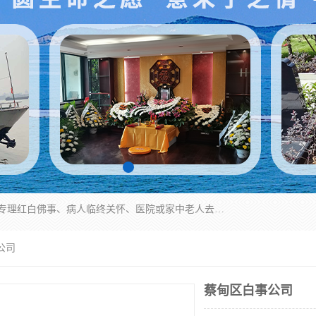
湖北殡仪一条龙,武汉殡葬一条龙,武汉办丧事服务专理红白佛事、病人临终关怀、医院或家中老人去世穿寿衣、灵车遗体接运、殡仪馆告别厅预约、办理火葬场手续、民俗丧事策划、遗体告别仪式、民俗礼仪服务、殡葬礼仪策划、陵园墓位导购、寺庙塔位择吉、往生功德策划、民俗功德策划、异地殡葬礼仪服务、异地骨灰接送返乡
公司
蔡甸区白事公司