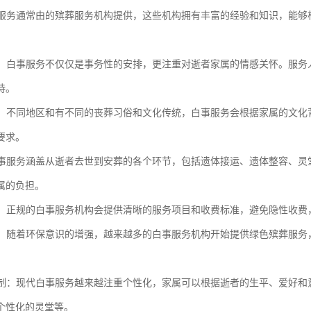
白事服务通常由的殡葬服务机构提供，这些机构拥有丰富的经验和知识，能
关怀：白事服务不仅仅是事务性的安排，更注重对逝者家属的情感关怀。服
持。
尊重：不同地区和有不同的丧葬习俗和文化传统，白事服务会根据家属的文
要求。
：白事服务涵盖从逝者去世到安葬的各个环节，包括遗体接运、遗体整容、
属的负担。
收费：正规的白事服务机构会提供清晰的服务项目和收费标准，避免隐性收
意识：随着环保意识的增强，越来越多的白事服务机构开始提供绿色殡葬服
化定制：现代白事服务越来越注重个性化，家属可以根据逝者的生平、爱好
个性化的灵堂等。