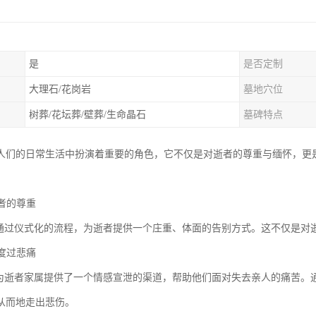
是
是否定制
大理石/花岗岩
墓地穴位
树葬/花坛葬/壁葬/生命晶石
墓碑特点
人们的日常生活中扮演着重要的角色，它不仅是对逝者的尊重与缅怀，更
逝者的尊重
过仪式化的流程，为逝者提供一个庄重、体面的告别方式。这不仅是对
属度过悲痛
逝者家属提供了一个情感宣泄的渠道，帮助他们面对失去亲人的痛苦。
从而地走出悲伤。