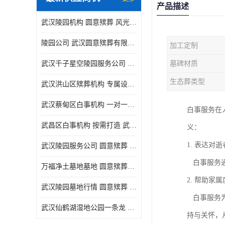
产品描述
武汉陵园机构 圆意殡葬 风光秀丽
陵园公司 武汉圆意殡葬有限公司 精工细作
加工定制
武汉千子星空陵园服务公司 圆意殡葬中心 环境优美
墓碑材质
生态葬类型
武汉洪山区殡葬机构 专属设计 圆意殡葬中心
武汉蔡甸区白事机构 一对一服务 圆意殡葬
白事服务在
武昌区白事机构 按需打造 武汉圆意殡葬有限公司
义：
1. 表达对
武汉陵园服务公司 圆意殡葬 景致雅致
白事服务通
万福净土墓地墓地 圆意殡葬中心 多种款式
2. 帮助家
武汉陵园墓地行情 圆意殡葬 快速匹配您的需求
白事服务为
武汉仙鹤湖湿地公园一条龙 多种款式
持与关怀，