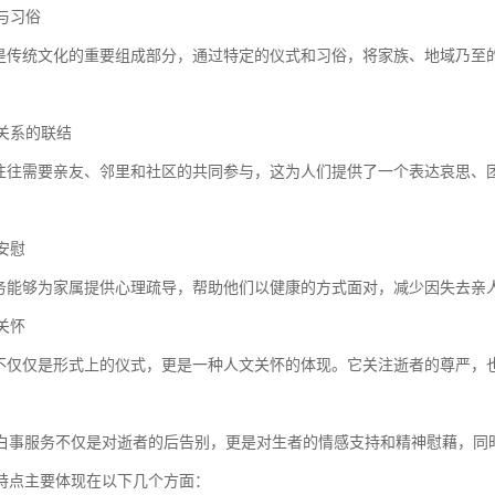
化与习俗
传统文化的重要组成部分，通过特定的仪式和习俗，将家族、地域乃至
会关系的联结
往需要亲友、邻里和社区的共同参与，这为人们提供了一个表达哀思、
理安慰
能够为家属提供心理疏导，帮助他们以健康的方式面对，减少因失去亲
文关怀
仅仅是形式上的仪式，更是一种人文关怀的体现。它关注逝者的尊严，
白事服务不仅是对逝者的后告别，更是对生者的情感支持和精神慰藉，同
特点主要体现在以下几个方面：