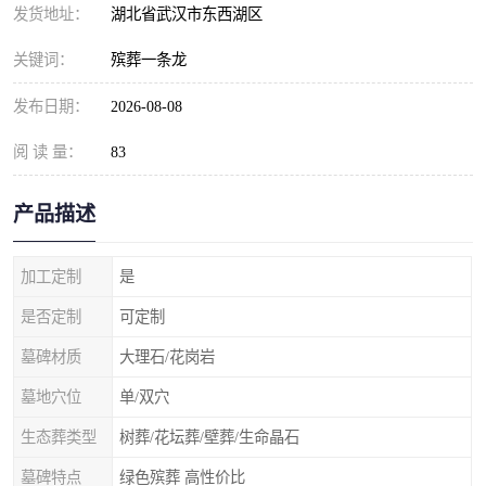
发货地址：
湖北省武汉市东西湖区
关键词：
殡葬一条龙
发布日期：
2026-08-08
阅 读 量：
83
产品描述
加工定制
是
是否定制
可定制
墓碑材质
大理石/花岗岩
墓地穴位
单/双穴
生态葬类型
树葬/花坛葬/壁葬/生命晶石
墓碑特点
绿色殡葬 高性价比