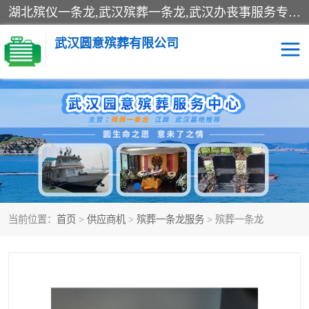
湖北殡仪一条龙,武汉殡葬一条龙,武汉办丧事服务专理红白佛事、病人临终关怀、医院或家中老人去世穿寿衣、灵车遗体接运、殡仪馆告别厅预约、办理火葬场手续、民俗丧事策划、遗体告别仪式、民俗礼仪服务、殡葬礼仪策划、陵园墓位导购、寺庙塔位择吉、往生功德策划、民俗功德策划、异地殡葬礼仪服务、异地骨灰接送返乡
武汉圆意殡葬有限公司
殡葬一条龙服务
江葬一条龙服务
武汉锦辉天堂文化园
仙鹤湖湿地公园
长乐园陵园
万福净土陵园
当前位置：
首页
>
供应商机
>
殡葬一条龙服务
> 殡葬一条龙
武汉市阳逻九龙宫陵园
石门峰人文纪念园
武汉千子星空陵园