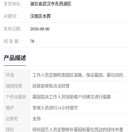
发货地址：
湖北省武汉市东西湖区
关键词：
汉南区水葬
发布日期：
2026-08-06
阅 读 量：
78
产品描述
环境
工作人员定期检查园区道路，保证墓园、墓位间的道路便捷、平整
陵园性质
民政局审批合法经营
个性化服务
墓园指派工作人员协助客户对碑文进行描摹
维护
安保人员进行24小时值守
云祭祀
支持
绿化
绿化园艺人员定期修补墓园和墓位周边的绿化布置