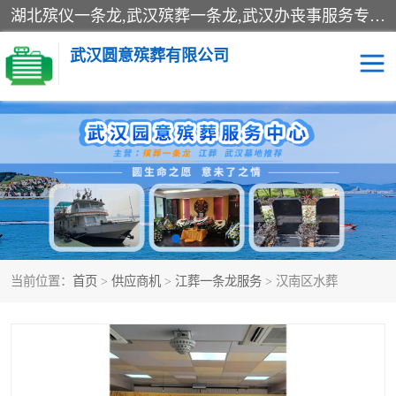
湖北殡仪一条龙,武汉殡葬一条龙,武汉办丧事服务专理红白佛事、病人临终关怀、医院或家中老人去世穿寿衣、灵车遗体接运、殡仪馆告别厅预约、办理火葬场手续、民俗丧事策划、遗体告别仪式、民俗礼仪服务、殡葬礼仪策划、陵园墓位导购、寺庙塔位择吉、往生功德策划、民俗功德策划、异地殡葬礼仪服务、异地骨灰接送返乡
武汉圆意殡葬有限公司
殡葬一条龙服务
江葬一条龙服务
武汉锦辉天堂文化园
仙鹤湖湿地公园
长乐园陵园
万福净土陵园
当前位置：
首页
>
供应商机
>
江葬一条龙服务
> 汉南区水葬
武汉市阳逻九龙宫陵园
石门峰人文纪念园
武汉千子星空陵园