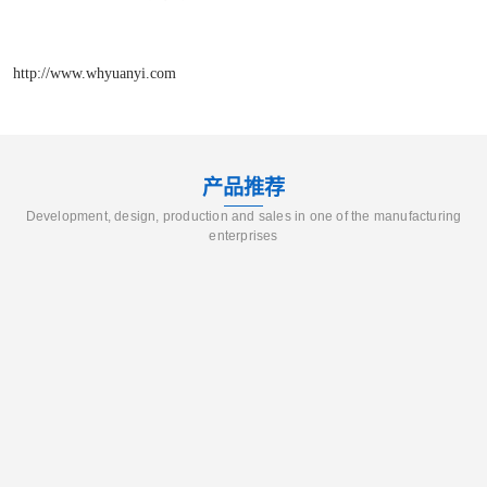
http://www.whyuanyi.com
产品推荐
Development, design, production and sales in one of the manufacturing
enterprises