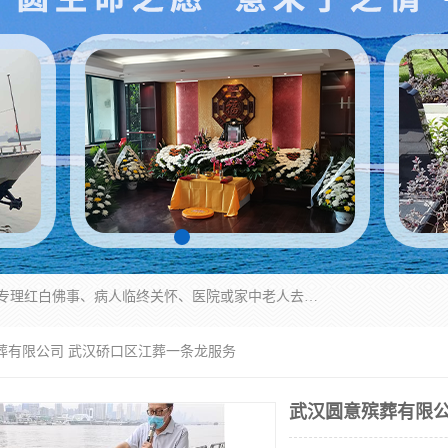
湖北殡仪一条龙,武汉殡葬一条龙,武汉办丧事服务专理红白佛事、病人临终关怀、医院或家中老人去世穿寿衣、灵车遗体接运、殡仪馆告别厅预约、办理火葬场手续、民俗丧事策划、遗体告别仪式、民俗礼仪服务、殡葬礼仪策划、陵园墓位导购、寺庙塔位择吉、往生功德策划、民俗功德策划、异地殡葬礼仪服务、异地骨灰接送返乡
葬有限公司 武汉硚口区江葬一条龙服务
武汉圆意殡葬有限公