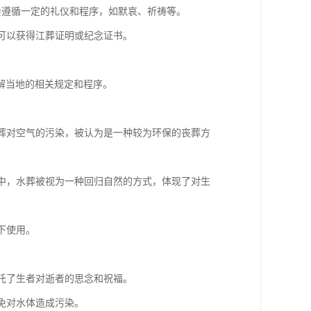
会遵循一定的礼仪和程序，如默哀、祈祷等。
也可以获得江葬证明或纪念证书。
解当地的相关规定和程序。
火葬对空气的污染，被认为是一种较为环保的丧葬方
教中，水葬被视为一种回归自然的方式，体现了对生
下使用。
寄托了生者对逝者的思念和祝福。
避免对水体造成污染。