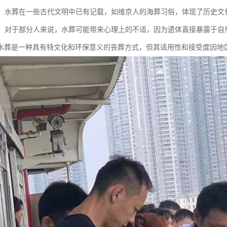
传承：水葬在一些古代文明中已有记载，如维京人的海葬习俗，体现了历史文
影响：对于部分人来说，水葬可能带来心理上的不适，因为遗体直接暴露于
水葬是一种具有特文化和环保意义的丧葬方式，但其适用性和接受度因地