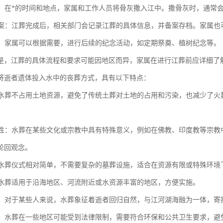
实施：在*的时间和地点，家属和工作人员将骨灰撒入江中。撒骨灰时，通常
与备案：江葬完成后，相关部门会记录江葬的具体信息，并备案存档。家属
事宜：家属可以根据需要，进行后续的纪念活动，如定期祭奠、植树纪念等。
是，江葬的具体流程和要求可能因地区而异，家属在进行江葬前应详细了
将逝者遗体投入水中的丧葬方式，具有以下特点：
性：水葬不占用土地资源，避免了传统土葬对土地的占用和污染，也减少了
多样性：水葬在某些文化或宗教中具有特殊意义，例如在佛教、印度教等宗
轮回观念。
性：水葬仪式相对简单，不需要复杂的墓葬设施，适合在资源有限或特殊环境
性：水葬适用于沿海地区、河流附近或水资源丰富的地区，方便实施。
寄托：对于某些人来说，水葬象征着逝者回归自然，与江河湖海融为一体，
限制：水葬在一些地区可能受到法律限制，需要符合环保和公共卫生要求，