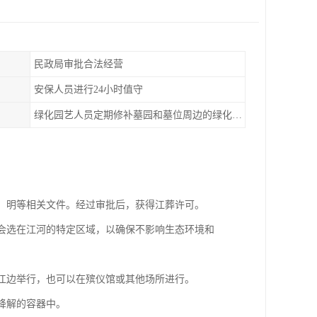
民政局审批合法经营
安保人员进行24小时值守
绿化园艺人员定期修补墓园和墓位周边的绿化布置
明、明等相关文件。经过审批后，获得江葬许可。
点会选在江河的特定区域，以确保不影响生态环境和
在江边举行，也可以在殡仪馆或其他场所进行。
降解的容器中。