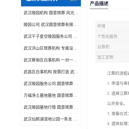
产品描述
武汉陵园机构 圆意殡葬 风光秀丽
陵园公司 武汉圆意殡葬有限公司 精工细作
环境
武汉千子星空陵园服务公司 圆意殡葬中心 环境优美
个性化服务
云祭祀
武汉洪山区殡葬机构 专属设计 圆意殡葬中心
加工定制
武汉蔡甸区白事机构 一对一服务 圆意殡葬
武昌区白事机构 按需打造 武汉圆意殡葬有限公司
江葬的流程
1. 申请
武汉陵园服务公司 圆意殡葬 景致雅致
2. 选择
万福净土墓地墓地 圆意殡葬中心 多种款式
公共安全。
武汉陵园墓地行情 圆意殡葬 快速匹配您的需求
3. 准备
武汉仙鹤湖湿地公园一条龙 多种款式
4. 遗体