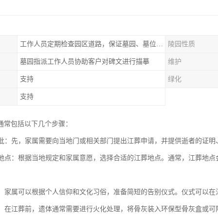
工作人员定期检查园区道路，保证墓园、墓位间的道路便捷、平整
陵园性质
墓园指派工作人员协助客户对碑文进行描摹
维护
支持
绿化
支持
通常包括以下几个步骤：
与审批：先，家属需要向当地门或相关部门提出江葬申请，并提供逝者的证
江葬地点：根据当地规定和家属意愿，选择合适的江葬地点。通常，江葬地
仪式：家属可以根据个人信仰和文化习俗，准备简短的告别仪式。仪式可以
处理：在江葬前，遗体通常需要进行火化处理，将骨灰装入环保型骨灰盒或可