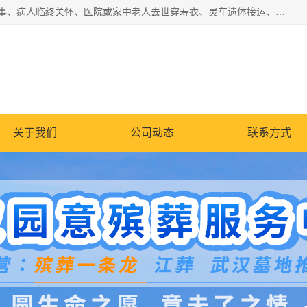
湖北殡仪一条龙,武汉殡葬一条龙,武汉办丧事服务专理红白佛事、病人临终关怀、医院或家中老人去世穿寿衣、灵车遗体接运、殡仪馆告别厅预约、办理火葬场手续、民俗丧事策划、遗体告别仪式、民俗礼仪服务、殡葬礼仪策划、陵园墓位导购、寺庙塔位择吉、往生功德策划、民俗功德策划、异地殡葬礼仪服务、异地骨灰接送返乡
关于我们
公司动态
联系方式