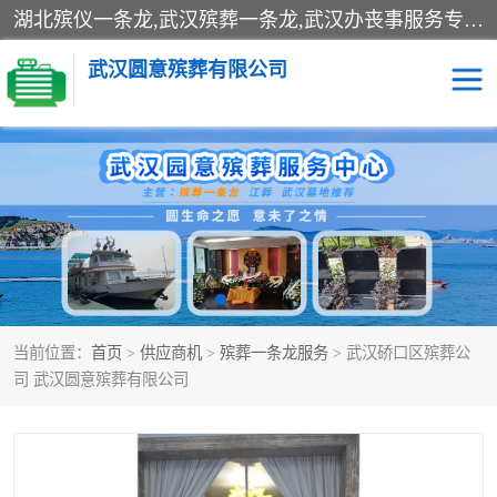
湖北殡仪一条龙,武汉殡葬一条龙,武汉办丧事服务专理红白佛事、病人临终关怀、医院或家中老人去世穿寿衣、灵车遗体接运、殡仪馆告别厅预约、办理火葬场手续、民俗丧事策划、遗体告别仪式、民俗礼仪服务、殡葬礼仪策划、陵园墓位导购、寺庙塔位择吉、往生功德策划、民俗功德策划、异地殡葬礼仪服务、异地骨灰接送返乡
武汉圆意殡葬有限公司
殡葬一条龙服务
江葬一条龙服务
武汉锦辉天堂文化园
仙鹤湖湿地公园
长乐园陵园
万福净土陵园
当前位置：
首页
>
供应商机
>
殡葬一条龙服务
> 武汉硚口区殡葬公
武汉市阳逻九龙宫陵园
石门峰人文纪念园
司 武汉圆意殡葬有限公司
武汉千子星空陵园