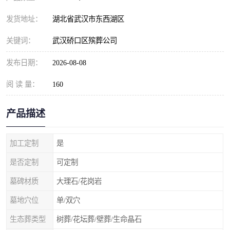
发货地址：
湖北省武汉市东西湖区
关键词：
武汉硚口区殡葬公司
发布日期：
2026-08-08
阅 读 量：
160
产品描述
加工定制
是
是否定制
可定制
墓碑材质
大理石/花岗岩
墓地穴位
单/双穴
生态葬类型
树葬/花坛葬/壁葬/生命晶石