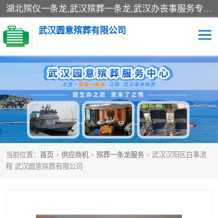
湖北殡仪一条龙,武汉殡葬一条龙,武汉办丧事服务专理红白佛事、病人临终关怀、医院或家中老人去世穿寿衣、灵车遗体接运、殡仪馆告别厅预约、办理火葬场手续、民俗丧事策划、遗体告别仪式、民俗礼仪服务、殡葬礼仪策划、陵园墓位导购、寺庙塔位择吉、往生功德策划、民俗功德策划、异地殡葬礼仪服务、异地骨灰接送返乡
武汉圆意殡葬有限公司
殡葬一条龙服务
江葬一条龙服务
武汉锦辉天堂文化园
仙鹤湖湿地公园
长乐园陵园
万福净土陵园
当前位置：
首页
>
供应商机
>
殡葬一条龙服务
> 武汉汉阳区白事流
武汉市阳逻九龙宫陵园
石门峰人文纪念园
程 武汉圆意殡葬有限公司
武汉千子星空陵园