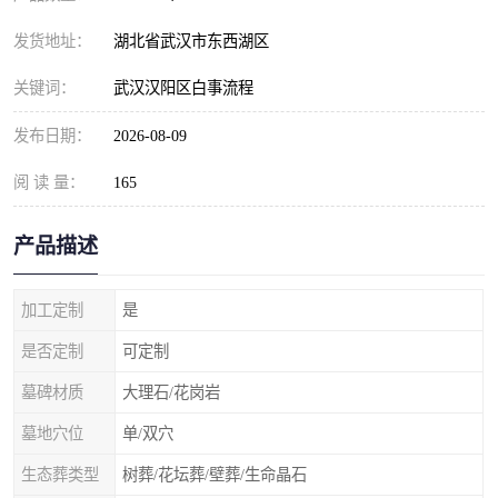
发货地址：
湖北省武汉市东西湖区
关键词：
武汉汉阳区白事流程
发布日期：
2026-08-09
阅 读 量：
165
产品描述
加工定制
是
是否定制
可定制
墓碑材质
大理石/花岗岩
墓地穴位
单/双穴
生态葬类型
树葬/花坛葬/壁葬/生命晶石