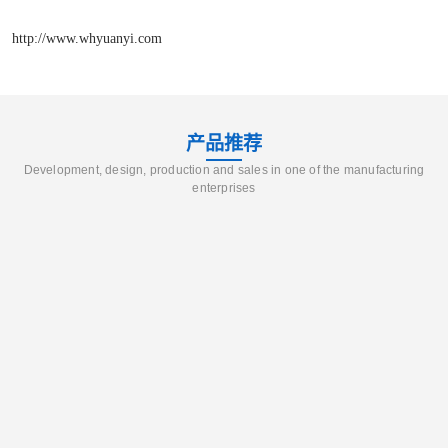
http://www.whyuanyi.com
产品推荐
Development, design, production and sales in one of the manufacturing
enterprises