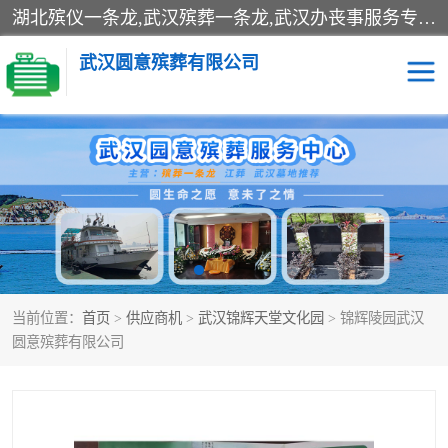
湖北殡仪一条龙,武汉殡葬一条龙,武汉办丧事服务专理红白佛事、病人临终关怀、医院或家中老人去世穿寿衣、灵车遗体接运、殡仪馆告别厅预约、办理火葬场手续、民俗丧事策划、遗体告别仪式、民俗礼仪服务、殡葬礼仪策划、陵园墓位导购、寺庙塔位择吉、往生功德策划、民俗功德策划、异地殡葬礼仪服务、异地骨灰接送返乡
武汉圆意殡葬有限公司
殡葬一条龙服务
江葬一条龙服务
武汉锦辉天堂文化园
仙鹤湖湿地公园
长乐园陵园
万福净土陵园
当前位置：
首页
>
供应商机
>
武汉锦辉天堂文化园
> 锦辉陵园武汉
武汉市阳逻九龙宫陵园
石门峰人文纪念园
圆意殡葬有限公司
武汉千子星空陵园