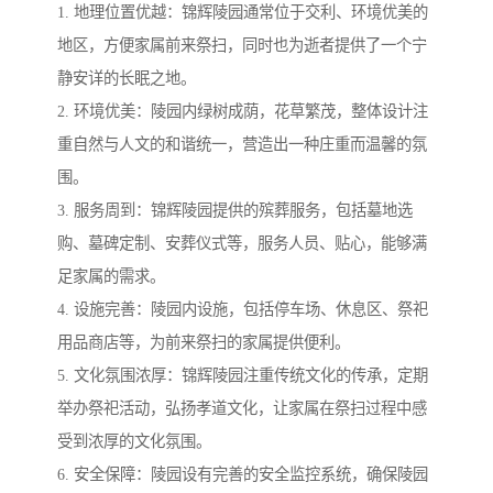
1. 地理位置优越：锦辉陵园通常位于交利、环境优美的
地区，方便家属前来祭扫，同时也为逝者提供了一个宁
静安详的长眠之地。
2. 环境优美：陵园内绿树成荫，花草繁茂，整体设计注
重自然与人文的和谐统一，营造出一种庄重而温馨的氛
围。
3. 服务周到：锦辉陵园提供的殡葬服务，包括墓地选
购、墓碑定制、安葬仪式等，服务人员、贴心，能够满
足家属的需求。
4. 设施完善：陵园内设施，包括停车场、休息区、祭祀
用品商店等，为前来祭扫的家属提供便利。
5. 文化氛围浓厚：锦辉陵园注重传统文化的传承，定期
举办祭祀活动，弘扬孝道文化，让家属在祭扫过程中感
受到浓厚的文化氛围。
6. 安全保障：陵园设有完善的安全监控系统，确保陵园