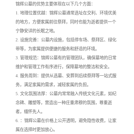
锦辉公墓的优势主要体现在以下几个方面：
1. 地理位置优越：锦辉公墓通常选址在交利、环境优美
的地方，方便家属前往祭拜，同时也能为逝者提供一个
宁静安详的长眠之地。
2. 设施完善：公墓内设施，包括停车场、祭拜区、绿化
带等，为家属提供便捷的服务和舒适的环境。
3. 管理规范：锦辉公墓有的管理团队，确保墓地的日常
维护和管理工作有序进行，保障墓地的整洁和安全。
4. 服务周到：提供从选墓、安葬到后续祭拜等一站式服
务，满足家属的需求，减轻家属的负担。
5. 文化氛围浓厚：公墓内常常融入传统文化元素，如纪
念碑、雕塑等，营造出一种庄重肃穆的氛围，尊重逝
者，缅怀先人。
6. ：锦辉公墓在价格上公开透明，避免隐性收费，让家
属在选择时更加放心。