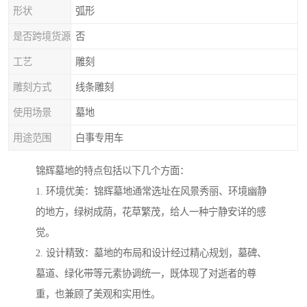
形状
弧形
是否跨境货源
否
工艺
雕刻
雕刻方式
线条雕刻
使用场景
墓地
用途范围
白事专用车
锦辉墓地的特点包括以下几个方面：
1. 环境优美：锦辉墓地通常选址在风景秀丽、环境幽静
的地方，绿树成荫，花草繁茂，给人一种宁静安详的感
觉。
2. 设计精致：墓地的布局和设计经过精心规划，墓碑、
墓道、绿化带等元素协调统一，既体现了对逝者的尊
重，也兼顾了美观和实用性。