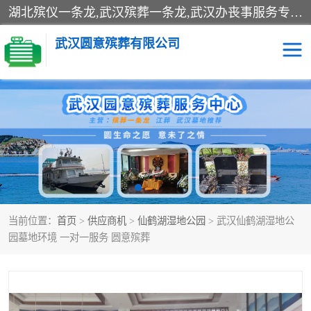
湖北殡仪一条龙,武汉殡葬一条龙,武汉办丧事服务专理红白佛事、病人临终关怀、医院或家中老人去世穿寿衣、灵车遗体接运、殡仪馆告别厅预约、办理火葬场手续、民俗丧事策划、遗体告别仪式、民俗礼仪服务、殡葬礼仪策划、陵园墓位导购、寺庙塔位择吉、往生功德策划、民俗功德策划、异地殡葬礼仪服务、异地骨灰接送返乡
武汉圆意殡葬有限公司
殡葬一条龙服务
江葬一条龙服务
武汉锦辉天堂文化园
仙鹤湖湿地公园
长乐园陵园
万福净土陵园
当前位置：
首页
>
供应商机
>
仙鹤湖湿地公园
> 武汉仙鹤湖湿地公
武汉市阳逻九龙宫陵园
石门峰人文纪念园
园墓地环境 一对一服务 圆意殡葬
武汉千子星空陵园