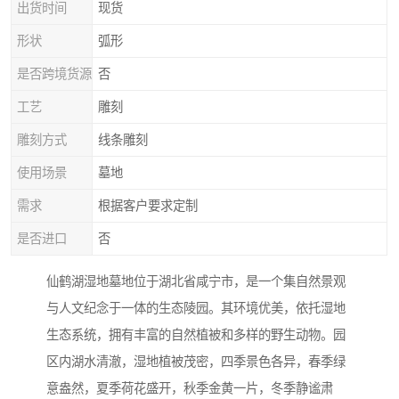
出货时间
现货
形状
弧形
是否跨境货源
否
工艺
雕刻
雕刻方式
线条雕刻
使用场景
墓地
需求
根据客户要求定制
是否进口
否
仙鹤湖湿地墓地位于湖北省咸宁市，是一个集自然景观
与人文纪念于一体的生态陵园。其环境优美，依托湿地
生态系统，拥有丰富的自然植被和多样的野生动物。园
区内湖水清澈，湿地植被茂密，四季景色各异，春季绿
意盎然，夏季荷花盛开，秋季金黄一片，冬季静谧肃