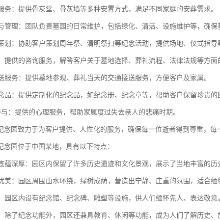
安置服务：提供骨灰堂、骨灰墙等多种安置方式，满足不同家庭的安葬需求。
维护与管理：团队负责墓园的日常维护，包括绿化、清洁、设施维护等，确
活动策划：协助客户策划周年祭、清明祭扫等纪念活动，提供场地、仪式指导
服务：提供的咨询服务，解答客户关于墓地选择、葬礼流程、法律法规等方面
与接送服务：提供墓地参观、葬礼当天的交通接送服务，方便客户及家属。
化纪念品：提供定制化的纪念品，如纪念册、纪念章等，帮助客户保留珍贵的
理支持与：提供的心理服务，帮助家属度过失去亲人的悲痛时期。
纪念园致力于为客户提供、人性化的服务，确保每一位逝者得到尊重，每
纪念园位于中国某地，具有以下特点：
文化底蕴深厚：园区内保留了许多历史遗迹和文化景观，展示了当地丰富的历
环境优美：园区周围山水环绕，绿树成荫，营造出宁静、庄重的氛围，适合缅
完善：园区内设有纪念馆、纪念碑、雕塑等设施，供人们缅怀先人、表达敬意
能性：除了纪念功能外，园区还兼具教育、休闲等功能，成为人们了解历史