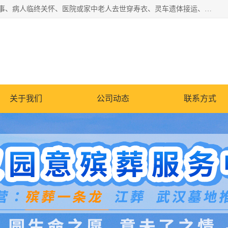
湖北殡仪一条龙,武汉殡葬一条龙,武汉办丧事服务专理红白佛事、病人临终关怀、医院或家中老人去世穿寿衣、灵车遗体接运、殡仪馆告别厅预约、办理火葬场手续、民俗丧事策划、遗体告别仪式、民俗礼仪服务、殡葬礼仪策划、陵园墓位导购、寺庙塔位择吉、往生功德策划、民俗功德策划、异地殡葬礼仪服务、异地骨灰接送返乡
关于我们
公司动态
联系方式