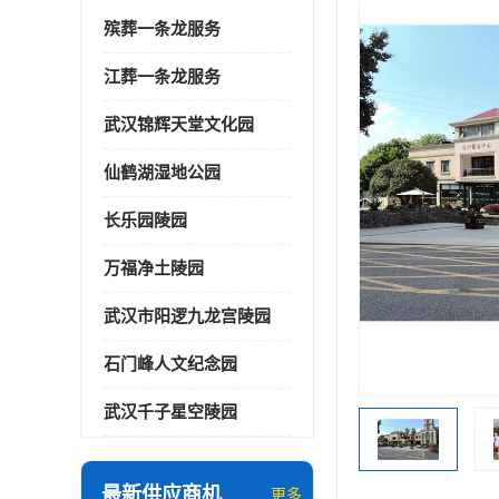
殡葬一条龙服务
江葬一条龙服务
武汉锦辉天堂文化园
仙鹤湖湿地公园
长乐园陵园
万福净土陵园
武汉市阳逻九龙宫陵园
石门峰人文纪念园
武汉千子星空陵园
最新供应商机
更多