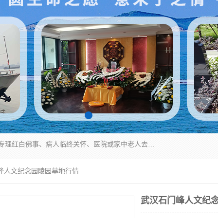
湖北殡仪一条龙,武汉殡葬一条龙,武汉办丧事服务专理红白佛事、病人临终关怀、医院或家中老人去世穿寿衣、灵车遗体接运、殡仪馆告别厅预约、办理火葬场手续、民俗丧事策划、遗体告别仪式、民俗礼仪服务、殡葬礼仪策划、陵园墓位导购、寺庙塔位择吉、往生功德策划、民俗功德策划、异地殡葬礼仪服务、异地骨灰接送返乡
门峰人文纪念园陵园墓地行情
武汉石门峰人文纪