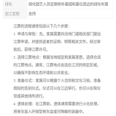
绿化
绿化园艺人员定期修补墓园和墓位周边的绿化布置
加工定制
支持
江葬的流程通常包括以下几个步骤：
1. 申请与审批：先，家属需要向当地门或相关部门提出
江葬申请，并提供逝者的证明、明等相关文件。经过审
批后，获得江葬许可。
2. 选择江葬地点：根据当地规定和家属意愿，选择合适
的江葬地点。通常，江葬地点会选在江河的特定区域，
以确保不影响生态环境和公共安全。
3. 准备仪式：家属可以根据个人信仰和文化习俗，准备
简短的告别仪式。仪式可以在江边举行，也可以在殡仪
馆或其他场所进行。
4. 遗体处理：在江葬前，遗体通常需要进行火化处理，
将骨灰装入环保型骨灰盒或可降解的容器中。