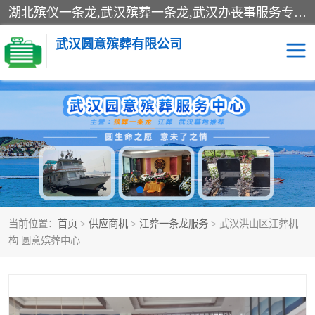
湖北殡仪一条龙,武汉殡葬一条龙,武汉办丧事服务专理红白佛事、病人临终关怀、医院或家中老人去世穿寿衣、灵车遗体接运、殡仪馆告别厅预约、办理火葬场手续、民俗丧事策划、遗体告别仪式、民俗礼仪服务、殡葬礼仪策划、陵园墓位导购、寺庙塔位择吉、往生功德策划、民俗功德策划、异地殡葬礼仪服务、异地骨灰接送返乡
武汉圆意殡葬有限公司
殡葬一条龙服务
江葬一条龙服务
武汉锦辉天堂文化园
仙鹤湖湿地公园
长乐园陵园
万福净土陵园
当前位置：
首页
>
供应商机
>
江葬一条龙服务
> 武汉洪山区江葬机
武汉市阳逻九龙宫陵园
石门峰人文纪念园
构 圆意殡葬中心
武汉千子星空陵园