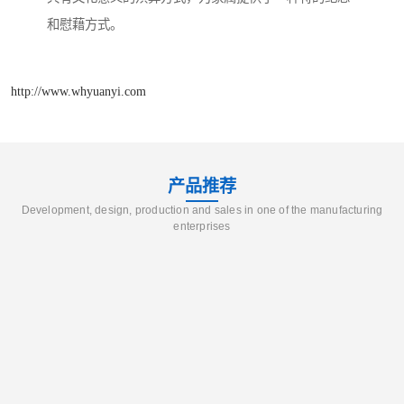
和慰藉方式。
http://www.whyuanyi.com
产品推荐
Development, design, production and sales in one of the manufacturing
enterprises