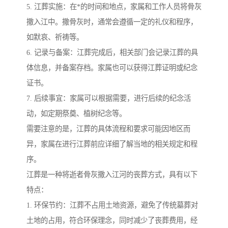
5. 江葬实施：在*的时间和地点，家属和工作人员将骨灰
撒入江中。撒骨灰时，通常会遵循一定的礼仪和程序，
如默哀、祈祷等。
6. 记录与备案：江葬完成后，相关部门会记录江葬的具
体信息，并备案存档。家属也可以获得江葬证明或纪念
证书。
7. 后续事宜：家属可以根据需要，进行后续的纪念活
动，如定期祭奠、植树纪念等。
需要注意的是，江葬的具体流程和要求可能因地区而
异，家属在进行江葬前应详细了解当地的相关规定和程
序。
江葬是一种将逝者骨灰撒入江河的丧葬方式，具有以下
特点：
1. 环保节约：江葬不占用土地资源，避免了传统墓葬对
土地的占用，符合环保理念，同时减少了丧葬费用，经