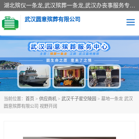
湖北殡仪一条龙,武汉殡葬一条龙,武汉办丧事服务专理红白佛事、病人临终关怀、医院或家中老人去世穿寿衣、灵车遗体接运、殡仪馆告别厅预约、办理火葬场手续、民俗丧事策划、遗体告别仪式、民俗礼仪服务、殡葬礼仪策划、陵园墓位导购、寺庙塔位择吉、往生功德策划、民俗功德策划、异地殡葬礼仪服务、异地骨灰接送返乡
武汉圆意殡葬有限公司
殡葬一条龙服务
江葬一条龙服务
武汉锦辉天堂文化园
仙鹤湖湿地公园
长乐园陵园
万福净土陵园
当前位置：
首页
>
供应商机
>
武汉千子星空陵园
> 墓地一条龙 武汉
武汉市阳逻九龙宫陵园
石门峰人文纪念园
圆意殡葬有限公司 视野开阔
武汉千子星空陵园