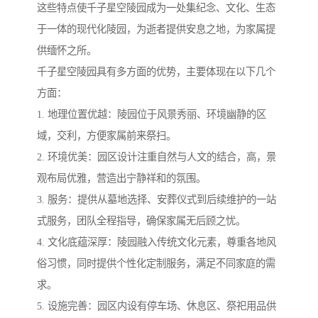
这些特点使千子星空陵园成为一处集纪念、文化、生态
于一体的现代化陵园，为逝者提供安息之地，为家属提
供缅怀之所。
千子星空陵园具有多方面的优势，主要体现在以下几个
方面：
1. 地理位置优越：陵园位于风景秀丽、环境幽静的区
域，交利，方便家属前来祭扫。
2. 环境优美：园区设计注重自然与人文的结合，高，景
观布局优雅，营造出宁静祥和的氛围。
3. 服务：提供从墓地选择、安葬仪式到后续维护的一站
式服务，团队全程指导，确保家属无后顾之忧。
4. 文化底蕴深厚：陵园融入传统文化元素，尊重各地风
俗习惯，同时提供个性化定制服务，满足不同家庭的需
求。
5. 设施完善：园区内设有停车场、休息区、祭祀用品供