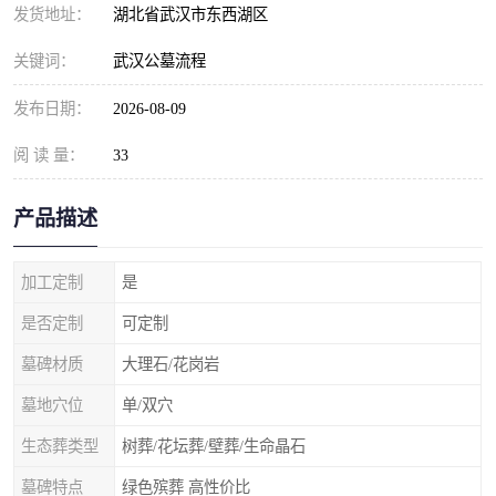
发货地址：
湖北省武汉市东西湖区
关键词：
武汉公墓流程
发布日期：
2026-08-09
阅 读 量：
33
产品描述
加工定制
是
是否定制
可定制
墓碑材质
大理石/花岗岩
墓地穴位
单/双穴
生态葬类型
树葬/花坛葬/壁葬/生命晶石
墓碑特点
绿色殡葬 高性价比