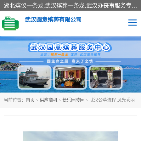
湖北殡仪一条龙,武汉殡葬一条龙,武汉办丧事服务专理红白佛事、病人临终关怀、医院或家中老人去世穿寿衣、灵车遗体接运、殡仪馆告别厅预约、办理火葬场手续、民俗丧事策划、遗体告别仪式、民俗礼仪服务、殡葬礼仪策划、陵园墓位导购、寺庙塔位择吉、往生功德策划、民俗功德策划、异地殡葬礼仪服务、异地骨灰接送返乡
武汉圆意殡葬有限公司
殡葬一条龙服务
江葬一条龙服务
武汉锦辉天堂文化园
仙鹤湖湿地公园
长乐园陵园
万福净土陵园
当前位置：
首页
>
供应商机
>
长乐园陵园
> 武汉公墓流程 风光秀丽
武汉市阳逻九龙宫陵园
石门峰人文纪念园
武汉千子星空陵园