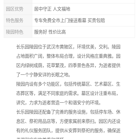
园区优势
居中守正 人文福地
特色服务
专车免费全市上门接送看墓 买贵包赔
陵园特色
服务好 性价比高
长乐园陵园位于武汉市黄陂区，环境优美，交利。陵园
占地面积广阔，整体布局合理，设计风格庄重典雅。园
区内绿树成荫，花草繁茂，四季景色各异，为逝者提供
了一个宁静安详的长眠之地。
陵园内设有多个功能区，包括传统墓区、艺术墓区、生
态葬区等，满足不同家庭的需求。墓区设计注重布局，
讲究，力求为逝者营造一个和谐安宁的环境。
长乐园陵园还配备了完善的服务设施，包括停车场、休
息区、祭祀用品店等，方便家属前来祭扫。园区内还设
有的礼仪服务团队，提供从安葬到祭祀的服务，确保逝