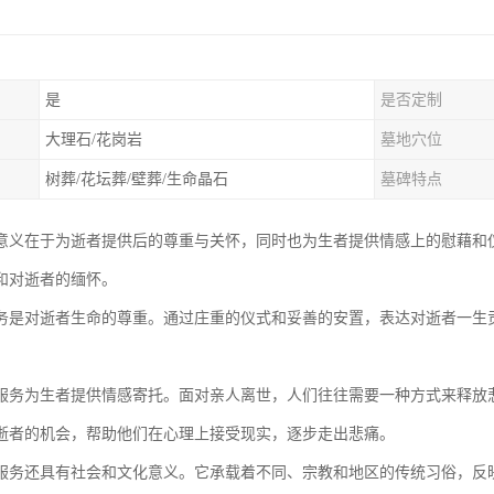
是
是否定制
大理石/花岗岩
墓地穴位
树葬/花坛葬/壁葬/生命晶石
墓碑特点
意义在于为逝者提供后的尊重与关怀，同时也为生者提供情感上的慰藉和
和对逝者的缅怀。
务是对逝者生命的尊重。通过庄重的仪式和妥善的安置，表达对逝者一生
服务为生者提供情感寄托。面对亲人离世，人们往往需要一种方式来释放
逝者的机会，帮助他们在心理上接受现实，逐步走出悲痛。
服务还具有社会和文化意义。它承载着不同、宗教和地区的传统习俗，反