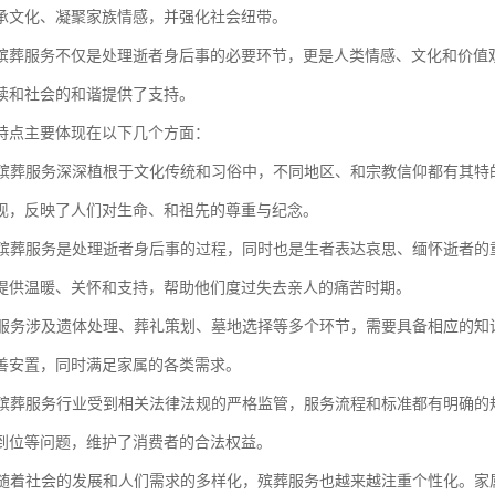
承文化、凝聚家族情感，并强化社会纽带。
殡葬服务不仅是处理逝者身后事的必要环节，更是人类情感、文化和价值
续和社会的和谐提供了支持。
特点主要体现在以下几个方面：
性：殡葬服务深深植根于文化传统和习俗中，不同地区、和宗教信仰都有其
现，反映了人们对生命、和祖先的尊重与纪念。
性：殡葬服务是处理逝者身后事的过程，同时也是生者表达哀思、缅怀逝者
提供温暖、关怀和支持，帮助他们度过失去亲人的痛苦时期。
殡葬服务涉及遗体处理、葬礼策划、墓地选择等多个环节，需要具备相应的
善安置，同时满足家属的各类需求。
性：殡葬服务行业受到相关法律法规的严格监管，服务流程和标准都有明确
到位等问题，维护了消费者的合法权益。
化：随着社会的发展和人们需求的多样化，殡葬服务也越来越注重个性化。