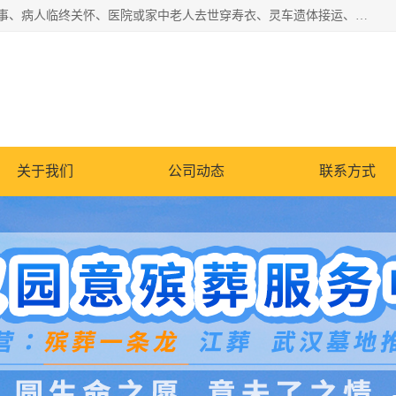
湖北殡仪一条龙,武汉殡葬一条龙,武汉办丧事服务专理红白佛事、病人临终关怀、医院或家中老人去世穿寿衣、灵车遗体接运、殡仪馆告别厅预约、办理火葬场手续、民俗丧事策划、遗体告别仪式、民俗礼仪服务、殡葬礼仪策划、陵园墓位导购、寺庙塔位择吉、往生功德策划、民俗功德策划、异地殡葬礼仪服务、异地骨灰接送返乡
关于我们
公司动态
联系方式