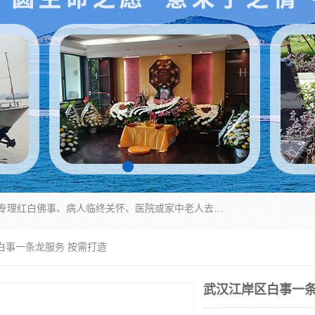
湖北殡仪一条龙,武汉殡葬一条龙,武汉办丧事服务专理红白佛事、病人临终关怀、医院或家中老人去世穿寿衣、灵车遗体接运、殡仪馆告别厅预约、办理火葬场手续、民俗丧事策划、遗体告别仪式、民俗礼仪服务、殡葬礼仪策划、陵园墓位导购、寺庙塔位择吉、往生功德策划、民俗功德策划、异地殡葬礼仪服务、异地骨灰接送返乡
白事一条龙服务 按需打造
武汉江岸区白事一条