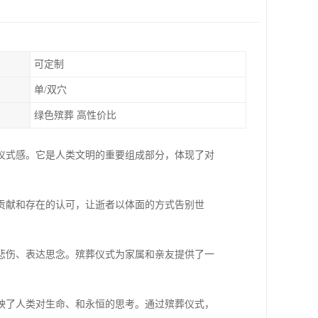
可定制
单/双穴
绿色殡葬 高性价比
仪式感。它是人类文明的重要组成部分，体现了对
贡献和存在的认可，让逝者以体面的方式告别世
悲伤、表达思念。殡葬仪式为家属和亲友提供了一
映了人类对生命、和永恒的思考。通过殡葬仪式，