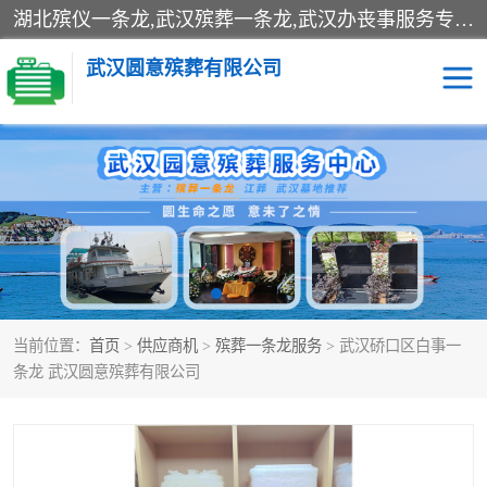
湖北殡仪一条龙,武汉殡葬一条龙,武汉办丧事服务专理红白佛事、病人临终关怀、医院或家中老人去世穿寿衣、灵车遗体接运、殡仪馆告别厅预约、办理火葬场手续、民俗丧事策划、遗体告别仪式、民俗礼仪服务、殡葬礼仪策划、陵园墓位导购、寺庙塔位择吉、往生功德策划、民俗功德策划、异地殡葬礼仪服务、异地骨灰接送返乡
武汉圆意殡葬有限公司
殡葬一条龙服务
江葬一条龙服务
武汉锦辉天堂文化园
仙鹤湖湿地公园
长乐园陵园
万福净土陵园
当前位置：
首页
>
供应商机
>
殡葬一条龙服务
> 武汉硚口区白事一
武汉市阳逻九龙宫陵园
石门峰人文纪念园
条龙 武汉圆意殡葬有限公司
武汉千子星空陵园