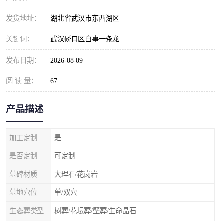
发货地址：
湖北省武汉市东西湖区
关键词：
武汉硚口区白事一条龙
发布日期：
2026-08-09
阅 读 量：
67
产品描述
加工定制
是
是否定制
可定制
墓碑材质
大理石/花岗岩
墓地穴位
单/双穴
生态葬类型
树葬/花坛葬/壁葬/生命晶石