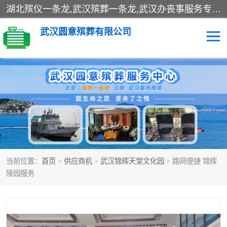
湖北殡仪一条龙,武汉殡葬一条龙,武汉办丧事服务专理红白佛事、病人临终关怀、医院或家中老人去世穿寿衣、灵车遗体接运、殡仪馆告别厅预约、办理火葬场手续、民俗丧事策划、遗体告别仪式、民俗礼仪服务、殡葬礼仪策划、陵园墓位导购、寺庙塔位择吉、往生功德策划、民俗功德策划、异地殡葬礼仪服务、异地骨灰接送返乡
武汉圆意殡葬有限公司
殡葬一条龙服务
江葬一条龙服务
武汉锦辉天堂文化园
仙鹤湖湿地公园
长乐园陵园
万福净土陵园
当前位置：
首页
>
供应商机
>
武汉锦辉天堂文化园
> 路网便捷 锦辉
武汉市阳逻九龙宫陵园
石门峰人文纪念园
陵园服务
武汉千子星空陵园