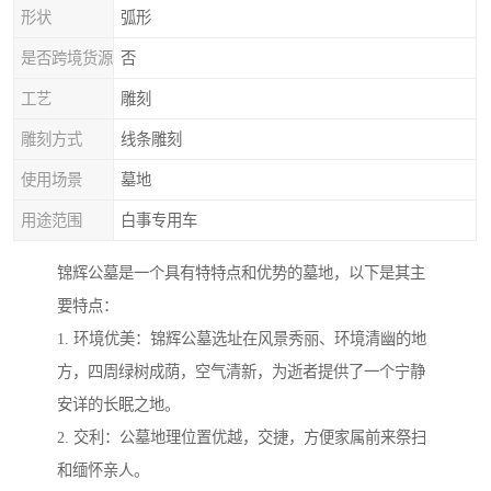
形状
弧形
是否跨境货源
否
工艺
雕刻
雕刻方式
线条雕刻
使用场景
墓地
用途范围
白事专用车
锦辉公墓是一个具有特特点和优势的墓地，以下是其主
要特点：
1. 环境优美：锦辉公墓选址在风景秀丽、环境清幽的地
方，四周绿树成荫，空气清新，为逝者提供了一个宁静
安详的长眠之地。
2. 交利：公墓地理位置优越，交捷，方便家属前来祭扫
和缅怀亲人。