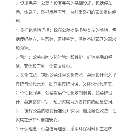
3. 设施完善：公墓内设有完善的基础设施，包括停车
场、休息区、祭祀用品店等，为前来祭扫的家属提供便
利。
4. 多样化墓地选择：锦辉公墓提供多种类型的墓地，包
括传统墓穴、生态葬、家族墓等，满足不同家庭的需求
和预算。
5. 管理：公墓由团队进行管理和维护，确保墓地的整
洁、安全和庄重，让家属放心。
6. 文化底蕴：锦辉公墓注重文化传承，墓园设计融入了
传统与现代元素，既尊重传统习俗，又体现现代审美。
7. 个性化服务：公墓提供个性化定制服务，如墓碑设
计、墓志铭撰写等，帮助家属为逝者打造的纪念空间。
8. ：锦辉公墓的收费标准公开透明，避免隐性收费，让
家属在选择时更加安心。
9. 环保理念：公墓倡导理念，采用环保材料和生态葬