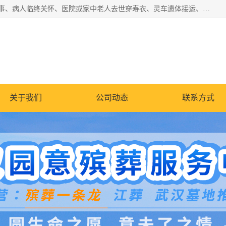
湖北殡仪一条龙,武汉殡葬一条龙,武汉办丧事服务专理红白佛事、病人临终关怀、医院或家中老人去世穿寿衣、灵车遗体接运、殡仪馆告别厅预约、办理火葬场手续、民俗丧事策划、遗体告别仪式、民俗礼仪服务、殡葬礼仪策划、陵园墓位导购、寺庙塔位择吉、往生功德策划、民俗功德策划、异地殡葬礼仪服务、异地骨灰接送返乡
关于我们
公司动态
联系方式