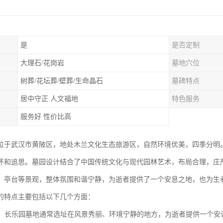
是
是否定制
大理石/花岗岩
墓地穴位
树葬/花坛葬/壁葬/生命晶石
墓碑特点
居中守正 人文福地
特色服务
服务好 性价比高
位于武汉市黄陂区，地处木兰文化生态旅游区，自然环境优美，四季分明
怀和追思。墓园设计结合了中国传统文化与现代园林艺术，布局合理，庄
、亭台等景观，整体氛围和谐宁静，为逝者提供了一个安息之地，也为生
的特点主要包括以下几个方面：
优美：长乐园墓地通常选址在风景秀丽、环境宁静的地方，为逝者提供一个