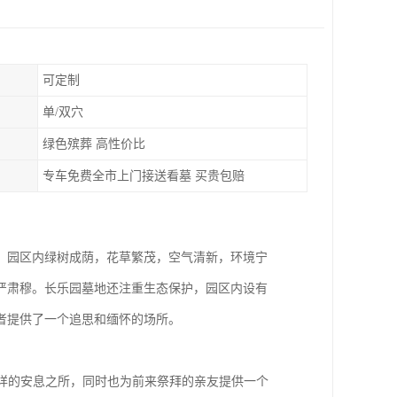
可定制
单/双穴
绿色殡葬 高性价比
专车免费全市上门接送看墓 买贵包赔
。园区内绿树成荫，花草繁茂，空气清新，环境宁
严肃穆。长乐园墓地还注重生态保护，园区内设有
者提供了一个追思和缅怀的场所。
安详的安息之所，同时也为前来祭拜的亲友提供一个