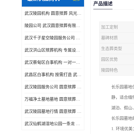
产品描述
武汉陵园机构 圆意殡葬 风光秀丽
陵园公司 武汉圆意殡葬有限公司 精工细作
加工定制
武汉千子星空陵园服务公司 圆意殡葬中心 环境优美
墓碑材质
生态葬类型
武汉洪山区殡葬机构 专属设计 圆意殡葬中心
园区优势
武汉蔡甸区白事机构 一对一服务 圆意殡葬
陵园特色
武昌区白事机构 按需打造 武汉圆意殡葬有限公司
武汉陵园服务公司 圆意殡葬 景致雅致
长乐园墓地
静，适合缅
万福净土墓地墓地 圆意殡葬中心 多种款式
湖泊、假山
武汉陵园墓地行情 圆意殡葬 快速匹配您的需求
长乐园墓地
武汉仙鹤湖湿地公园一条龙 多种款式
1. 环境