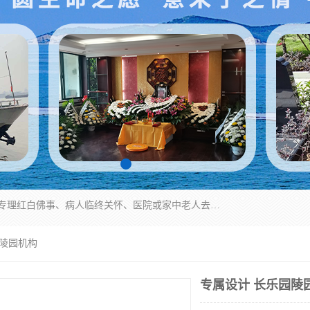
湖北殡仪一条龙,武汉殡葬一条龙,武汉办丧事服务专理红白佛事、病人临终关怀、医院或家中老人去世穿寿衣、灵车遗体接运、殡仪馆告别厅预约、办理火葬场手续、民俗丧事策划、遗体告别仪式、民俗礼仪服务、殡葬礼仪策划、陵园墓位导购、寺庙塔位择吉、往生功德策划、民俗功德策划、异地殡葬礼仪服务、异地骨灰接送返乡
园陵园机构
专属设计 长乐园陵