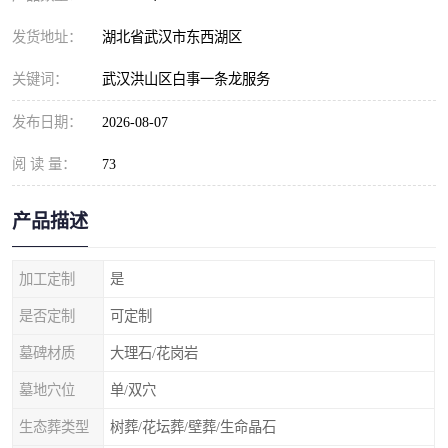
发货地址：
湖北省武汉市东西湖区
关键词：
武汉洪山区白事一条龙服务
发布日期：
2026-08-07
阅 读 量：
73
产品描述
加工定制
是
是否定制
可定制
墓碑材质
大理石/花岗岩
墓地穴位
单/双穴
生态葬类型
树葬/花坛葬/壁葬/生命晶石