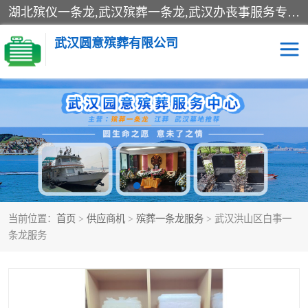
湖北殡仪一条龙,武汉殡葬一条龙,武汉办丧事服务专理红白佛事、病人临终关怀、医院或家中老人去世穿寿衣、灵车遗体接运、殡仪馆告别厅预约、办理火葬场手续、民俗丧事策划、遗体告别仪式、民俗礼仪服务、殡葬礼仪策划、陵园墓位导购、寺庙塔位择吉、往生功德策划、民俗功德策划、异地殡葬礼仪服务、异地骨灰接送返乡
武汉圆意殡葬有限公司
殡葬一条龙服务
江葬一条龙服务
武汉锦辉天堂文化园
仙鹤湖湿地公园
长乐园陵园
万福净土陵园
当前位置：
首页
>
供应商机
>
殡葬一条龙服务
> 武汉洪山区白事一
武汉市阳逻九龙宫陵园
石门峰人文纪念园
条龙服务
武汉千子星空陵园