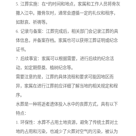
5. 江葬实施：在*的时间和地点，家属和工作人员将骨灰
撒入江中。撒骨灰时，通常会遵循一定的礼仪和程序，
如默哀、祈祷等。
6. 记录与备案：江葬完成后，相关部门会记录江葬的具
体信息，并备案存档。家属也可以获得江葬证明或纪念
证书。
7. 后续事宜：家属可以根据需要，进行后续的纪念活
动，如定期祭奠、植树纪念等。
需要注意的是，江葬的具体流程和要求可能因地区而
异，家属在进行江葬前应详细了解当地的相关规定和程
序。
水葬是一种将逝者遗体投入水中的丧葬方式，具有以下
特点：
1. 环保性：水葬不占用土地资源，避免了传统土葬对土
地的占用和污染，也减少了火葬对空气的污染，被认为