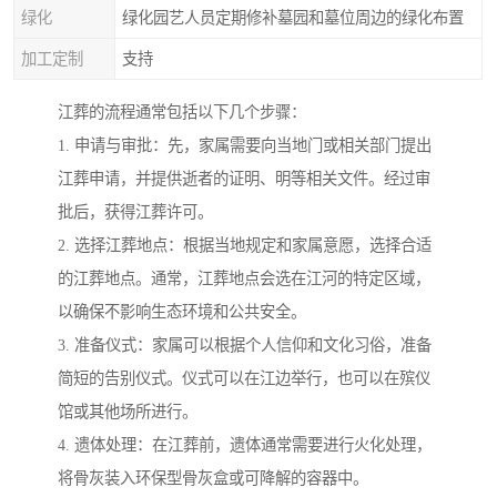
绿化
绿化园艺人员定期修补墓园和墓位周边的绿化布置
加工定制
支持
江葬的流程通常包括以下几个步骤：
1. 申请与审批：先，家属需要向当地门或相关部门提出
江葬申请，并提供逝者的证明、明等相关文件。经过审
批后，获得江葬许可。
2. 选择江葬地点：根据当地规定和家属意愿，选择合适
的江葬地点。通常，江葬地点会选在江河的特定区域，
以确保不影响生态环境和公共安全。
3. 准备仪式：家属可以根据个人信仰和文化习俗，准备
简短的告别仪式。仪式可以在江边举行，也可以在殡仪
馆或其他场所进行。
4. 遗体处理：在江葬前，遗体通常需要进行火化处理，
将骨灰装入环保型骨灰盒或可降解的容器中。