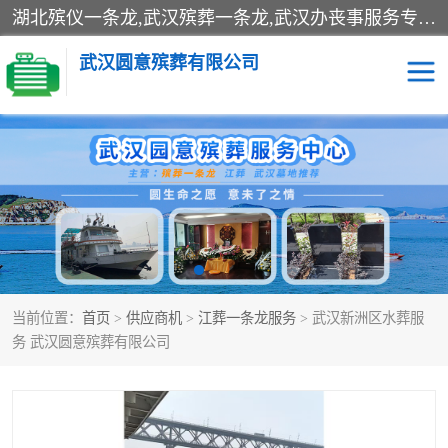
湖北殡仪一条龙,武汉殡葬一条龙,武汉办丧事服务专理红白佛事、病人临终关怀、医院或家中老人去世穿寿衣、灵车遗体接运、殡仪馆告别厅预约、办理火葬场手续、民俗丧事策划、遗体告别仪式、民俗礼仪服务、殡葬礼仪策划、陵园墓位导购、寺庙塔位择吉、往生功德策划、民俗功德策划、异地殡葬礼仪服务、异地骨灰接送返乡
武汉圆意殡葬有限公司
殡葬一条龙服务
江葬一条龙服务
武汉锦辉天堂文化园
仙鹤湖湿地公园
长乐园陵园
万福净土陵园
当前位置：
首页
>
供应商机
>
江葬一条龙服务
> 武汉新洲区水葬服
武汉市阳逻九龙宫陵园
石门峰人文纪念园
务 武汉圆意殡葬有限公司
武汉千子星空陵园