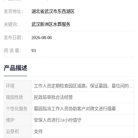
发货地址：
湖北省武汉市东西湖区
关键词：
武汉新洲区水葬服务
发布日期：
2026-08-06
阅 读 量：
93
产品描述
环境
工作人员定期检查园区道路，保证墓园、墓位间的道路便捷、平整
陵园性质
民政局审批合法经营
个性化服务
墓园指派工作人员协助客户对碑文进行描摹
维护
安保人员进行24小时值守
云祭祀
支持