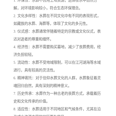
1. 环保性：水葬不占用土地资源，遗体在水中自然分
解，对环境影响较小，符合生态环保理念。
2. 文化多样性：水葬在不同文化中有不同的表现形式，
如藏族的水葬、海葬等，体现了文化的多元性。
3. 仪式感：水葬通常伴随着特定的宗教或文化仪式，表
达对逝者的尊重和缅怀。
4. 经济性：水葬不需要购买墓地，减少了丧葬费用，经
济负担较轻。
5. 流动性：水葬不受地域限制，可以在江河湖海等水域
进行，具有较高的灵活性。
6. 精神寄托：对于信仰水葬文化的人群，水葬象征着灵
魂回归自然，具有深刻的精神意义。
7. 历史传承：水葬作为一种古老的丧葬方式，承载着历
史和文化传承的价值。
8. 适应性：水葬适用于不同地区和气候条件，尤其在沿