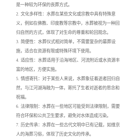
是一种较为环保的丧葬方式。
2. 文化多样性：水葬在某些文化或宗教中具有特殊意
义，例如在佛教、印度教等宗教中，水葬被视为一种回
归自然的方式，体现了对生命的尊重和轮回观念。
3. 简便性：水葬仪式相对简单，不需要复杂的墓葬设
施，适合在资源有限或特殊环境下使用。
4. 适应性：水葬适用于沿海地区、河流附近或水资源丰
富的地区，方便实施。
5. 情感寄托：对于某些人来说，水葬象征着逝者回归自
然，与江河湖海融为一体，寄托了生者对逝者的思念和
祝福。
6. 法律限制：水葬在一些地区可能受到法律限制，需要
符合环保和公共卫生要求，避免对水体造成污染。
7. 历史传承：水葬在一些古代文明中已有记载，如维京
人的海葬习俗，体现了历史文化的传承。