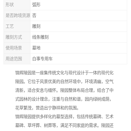
形状
弧形
是否跨境货源
否
工艺
雕刻
雕刻方式
线条雕刻
使用场景
墓地
用途范围
白事专用车
锦辉陵园是一座集传统文化与现代设计于一体的现代化
陵园。它位于风景优美的自然环境中，环境清幽，空气
清新，适合安息与缅怀。陵园整体布局合理，结合了中
式园林的设计理念，注重与自然和谐，园内绿树成荫，
花草繁茂，营造出宁静祥和的氛围。
锦辉陵园提供多样化的墓型选择，包括传统墓碑、艺术
墓碑、草坪葬、树葬等，满足不同家庭的需求。陵园还