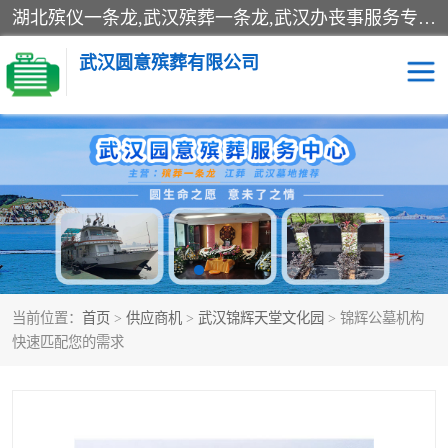
湖北殡仪一条龙,武汉殡葬一条龙,武汉办丧事服务专理红白佛事、病人临终关怀、医院或家中老人去世穿寿衣、灵车遗体接运、殡仪馆告别厅预约、办理火葬场手续、民俗丧事策划、遗体告别仪式、民俗礼仪服务、殡葬礼仪策划、陵园墓位导购、寺庙塔位择吉、往生功德策划、民俗功德策划、异地殡葬礼仪服务、异地骨灰接送返乡
武汉圆意殡葬有限公司
殡葬一条龙服务
江葬一条龙服务
武汉锦辉天堂文化园
仙鹤湖湿地公园
长乐园陵园
万福净土陵园
当前位置：
首页
>
供应商机
>
武汉锦辉天堂文化园
> 锦辉公墓机构
武汉市阳逻九龙宫陵园
石门峰人文纪念园
快速匹配您的需求
武汉千子星空陵园