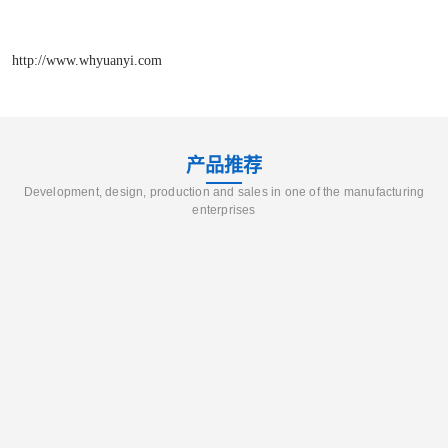
http://www.whyuanyi.com
产品推荐
Development, design, production and sales in one of the manufacturing
enterprises