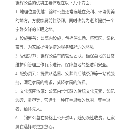
锦辉公墓的优势主要体现在以下几个方面：
1. 地理位置优越：锦辉公墓通常选址在交利、环境优美
的地方，方便家属前往祭拜，同时也能为逝者提供一个
宁静安详的长眠之地。
2. 设施完善：公墓内设施，包括停车场、祭拜区、绿化
带等，为家属提供便捷的服务和舒适的环境。
3. 管理规范：锦辉公墓有的管理团队，确保墓地的日常
维护和管理工作有序进行，保障墓地的整洁和安全。
4. 服务周到：提供从选墓、安葬到后续祭拜等一站式服
务，满足家属的需求，减轻家属的负担。
5. 文化氛围浓厚：公墓内常常融入传统文化元素，如纪
念碑、雕塑等，营造出一种庄重肃穆的氛围，尊重逝
者，缅怀先人。
6. ：锦辉公墓在价格上公开透明，避免隐性收费，让家
属在选择时更加放心。