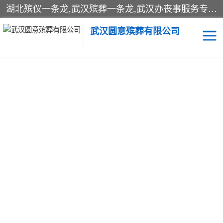
湖北殡仪一条龙,武汉殡葬一条龙,武汉办丧事服务专理红白佛事、病人临终关怀、医院或家中老人去世穿寿衣、灵车遗体接运、殡仪馆告别厅预约、办理火葬场手续、民俗丧事策划、遗体告别仪式、民俗礼仪服务、殡葬礼仪策划、陵园墓位导购、寺庙塔位择吉、往生功德策划、民俗功德策划、异地殡葬礼仪服务、异地骨灰接送返乡
武汉圆意殡葬有限公司