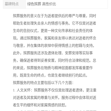
墓碑特点
绿色殡葬 高性价比
殡葬服务的意义在于为逝者提供后的尊严与尊重，同时
帮助生者处理失去亲人的情感与事务。它不仅是对逝者
生命的告别仪式，更是一种文化传承和社会责任的体
现。通过殡葬服务，家属和亲友得以表达对逝者的怀念
与敬意，并在集体的哀悼中获得情感上的慰藉与支持。
此外，殡葬服务还涉及遗体处理、安葬安排等实际事
务，确保逝者得到妥善安置，同时符合法律和规范。总
的来说，殡葬服务在物质与精神层面都发挥着重要作
用，既是生命的终点，也是生者继续前行的起点。
殡葬服务的特点主要包括以下几个方面：
1. 人文关怀：殡葬服务不仅仅是处理逝者遗体，更注重
对逝者及其家属的尊重与关怀。服务过程中会体现对逝
者生平的缅怀和对家属情感的抚慰。