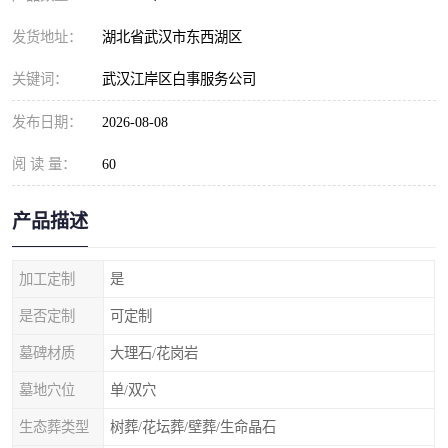
发货地址：
湖北省武汉市东西湖区
关键词：
武汉江岸区白事服务公司
发布日期：
2026-08-08
阅 读 量：
60
产品描述
加工定制
是
是否定制
可定制
墓碑材质
大理石/花岗岩
墓地穴位
单/双穴
生态葬类型
树葬/花坛葬/壁葬/生命晶石