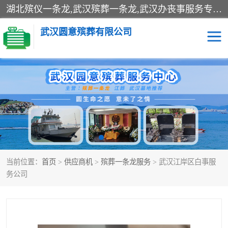
湖北殡仪一条龙,武汉殡葬一条龙,武汉办丧事服务专理红白佛事、病人临终关怀、医院或家中老人去世穿寿衣、灵车遗体接运、殡仪馆告别厅预约、办理火葬场手续、民俗丧事策划、遗体告别仪式、民俗礼仪服务、殡葬礼仪策划、陵园墓位导购、寺庙塔位择吉、往生功德策划、民俗功德策划、异地殡葬礼仪服务、异地骨灰接送返乡
武汉圆意殡葬有限公司
殡葬一条龙服务
江葬一条龙服务
武汉锦辉天堂文化园
仙鹤湖湿地公园
长乐园陵园
万福净土陵园
当前位置：
首页
>
供应商机
>
殡葬一条龙服务
> 武汉江岸区白事服
武汉市阳逻九龙宫陵园
石门峰人文纪念园
务公司
武汉千子星空陵园