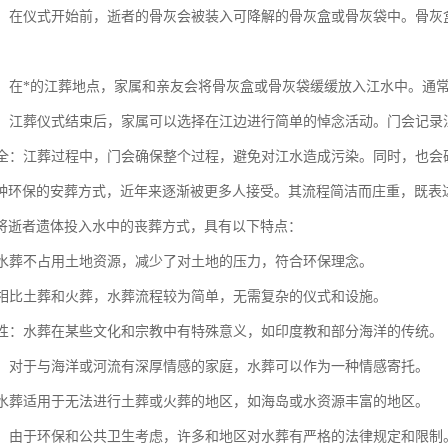
处理：在仪式开始前，逝者的骨灰会被装入可降解的骨灰盒或骨灰袋中。骨
仪式：在*的江葬地点，家属和亲友会将骨灰盒或骨灰袋缓缓放入江水中。
事宜：江葬仪式结束后，家属可以选择在江边进行简单的悼念活动。门会记
与安全：江葬过程中，门会确保整个过程，避免对江水造成污染。同时，也
种环保的安葬方式，近年来逐渐被更多人接受。其流程简洁而庄重，既表
将逝者遗体投入水中的丧葬方式，具有以下特点：
性：水葬不占用土地资源，减少了对土地的压力，符合环保理念。
性：相比土葬和火葬，水葬流程较为简单，无需复杂的仪式和设施。
多样性：水葬在某些文化和宗教中有特殊意义，如印度教和部分海洋的传统。
寄托：对于与海洋或河流有深厚情感的家庭，水葬可以作为一种情感寄托。
性：水葬适用于无法进行土葬或火葬的地区，如海岛或水资源丰富的地区。
限制：由于环保和公共卫生考虑，许多和地区对水葬有严格的法律规定和限制