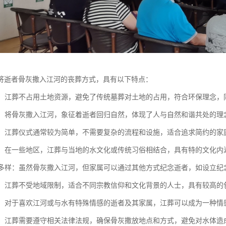
将逝者骨灰撒入江河的丧葬方式，具有以下特点：
节约：江葬不占用土地资源，避免了传统墓葬对土地的占用，符合环保理念
自然：将骨灰撒入江河，象征着逝者回归自然，体现了人与自然和谐共处的
简洁：江葬仪式通常较为简单，不需要复杂的流程和设施，适合追求简约的家
传承：在一些地区，江葬与当地的水文化或传统习俗相结合，具有特的文化内
方式多样：虽然骨灰撒入江河，但家属可以通过其他方式纪念逝者，如设立
性广：江葬不受地域限制，适合不同宗教信仰和文化背景的人士，具有较高的
寄托：对于喜欢江河或与水有特殊情感的逝者及其家属，江葬可以成为一种
规范：江葬需要遵守相关法律法规，确保骨灰撒放地点和方式，避免对水体造