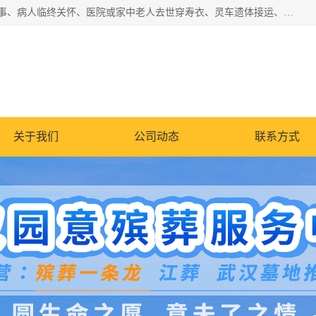
湖北殡仪一条龙,武汉殡葬一条龙,武汉办丧事服务专理红白佛事、病人临终关怀、医院或家中老人去世穿寿衣、灵车遗体接运、殡仪馆告别厅预约、办理火葬场手续、民俗丧事策划、遗体告别仪式、民俗礼仪服务、殡葬礼仪策划、陵园墓位导购、寺庙塔位择吉、往生功德策划、民俗功德策划、异地殡葬礼仪服务、异地骨灰接送返乡
关于我们
公司动态
联系方式