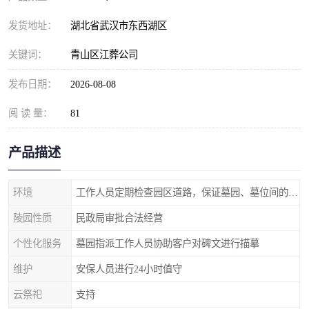
发货地址：
湖北省武汉市东西湖区
关键词：
青山区江葬公司
发布日期：
2026-08-08
阅 读 量：
81
产品描述
环境
工作人员定期检查园区道路，保证墓园、墓位间的道路便捷、平整
陵园性质
民政局审批合法经营
个性化服务
墓园指派工作人员协助客户对碑文进行描摹
维护
安保人员进行24小时值守
云祭祀
支持