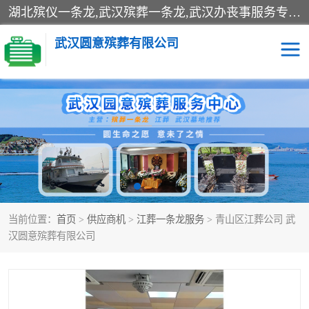
湖北殡仪一条龙,武汉殡葬一条龙,武汉办丧事服务专理红白佛事、病人临终关怀、医院或家中老人去世穿寿衣、灵车遗体接运、殡仪馆告别厅预约、办理火葬场手续、民俗丧事策划、遗体告别仪式、民俗礼仪服务、殡葬礼仪策划、陵园墓位导购、寺庙塔位择吉、往生功德策划、民俗功德策划、异地殡葬礼仪服务、异地骨灰接送返乡
武汉圆意殡葬有限公司
殡葬一条龙服务
江葬一条龙服务
武汉锦辉天堂文化园
仙鹤湖湿地公园
长乐园陵园
万福净土陵园
当前位置：
首页
>
供应商机
>
江葬一条龙服务
> 青山区江葬公司 武
武汉市阳逻九龙宫陵园
石门峰人文纪念园
汉圆意殡葬有限公司
武汉千子星空陵园