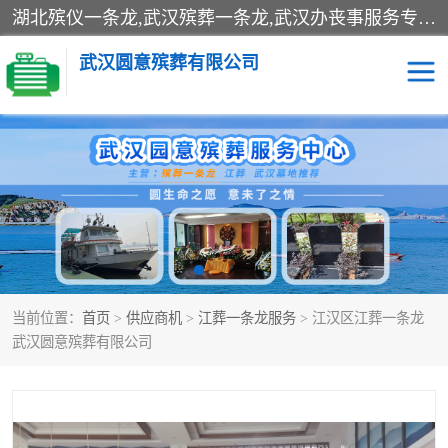
湖北殡仪一条龙,武汉殡葬一条龙,武汉办丧事服务专理红白佛事、病人临终关怀、医院或家中老人去世穿寿衣、灵车遗体接运、殡仪馆告别厅预约、办理火葬场手续、民俗丧事策划、遗体告别仪式、民俗礼仪服务、殡葬礼仪策划、陵园墓位导购、寺庙塔位择吉、往生功德策划、民俗功德策划、异地殡葬礼仪服务、异地骨灰接送返乡
武汉圆意殡葬有限公司
殡葬一条龙服务
江葬一条龙服务
武汉锦辉天堂文化园
仙鹤湖湿地公园
长乐园陵园
万福净土陵园
当前位置：
首页
>
供应商机
>
江葬一条龙服务
> 江汉区江葬一条龙
武汉市阳逻九龙宫陵园
石门峰人文纪念园
武汉圆意殡葬有限公司
武汉千子星空陵园