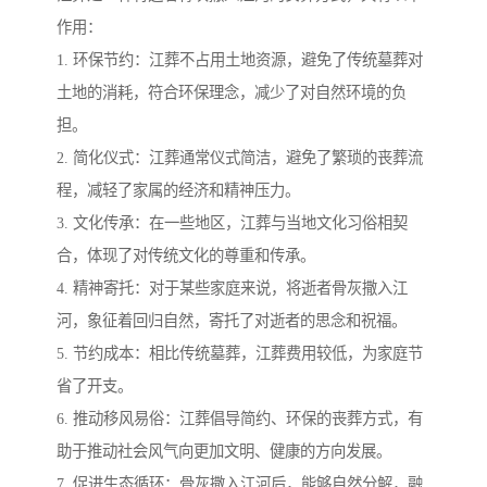
作用：
1. 环保节约：江葬不占用土地资源，避免了传统墓葬对
土地的消耗，符合环保理念，减少了对自然环境的负
担。
2. 简化仪式：江葬通常仪式简洁，避免了繁琐的丧葬流
程，减轻了家属的经济和精神压力。
3. 文化传承：在一些地区，江葬与当地文化习俗相契
合，体现了对传统文化的尊重和传承。
4. 精神寄托：对于某些家庭来说，将逝者骨灰撒入江
河，象征着回归自然，寄托了对逝者的思念和祝福。
5. 节约成本：相比传统墓葬，江葬费用较低，为家庭节
省了开支。
6. 推动移风易俗：江葬倡导简约、环保的丧葬方式，有
助于推动社会风气向更加文明、健康的方向发展。
7. 促进生态循环：骨灰撒入江河后，能够自然分解，融