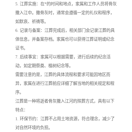
5. 江葬实施：在*的时间和地点，家属和工作人员将骨灰
撒入江中。撒骨灰时，通常会遵循一定的礼仪和程序，
如默哀、祈祷等。
6. 记录与备案：江葬完成后，相关部门会记录江葬的具
体信息，并备案存档。家属也可以获得江葬证明或纪念
证书。
7. 后续事宜：家属可以根据需要，进行后续的纪念活
动，如定期祭奠、植树纪念等。
需要注意的是，江葬的具体流程和要求可能因地区而
异，家属在进行江葬前应详细了解当地的相关规定和程
序。
江葬是一种将逝者骨灰撒入江河的殡葬方式，具有以下
特点：
1. 环保节约：江葬不占用土地资源，符合理念，减少了
对自然环境的负担。