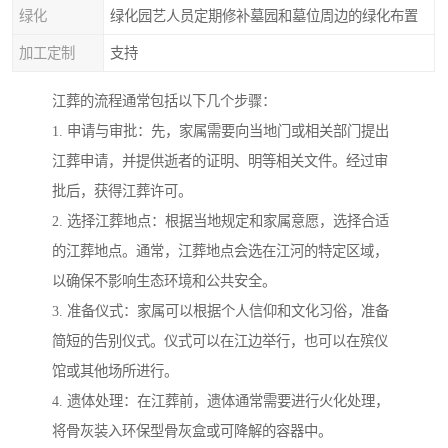
绿化
绿化园艺人员定期修补墓园和墓位周边的绿化布置
加工定制
支持
江葬的流程通常包括以下几个步骤：
1. 申请与审批：先，家属需要向当地门或相关部门提出
江葬申请，并提供逝者的证明、明等相关文件。经过审
批后，获得江葬许可。
2. 选择江葬地点：根据当地规定和家属意愿，选择合适
的江葬地点。通常，江葬地点会选在江河的特定区域，
以确保不影响生态环境和公共安全。
3. 准备仪式：家属可以根据个人信仰和文化习俗，准备
简短的告别仪式。仪式可以在江边举行，也可以在殡仪
馆或其他场所进行。
4. 遗体处理：在江葬前，遗体通常需要进行火化处理，
将骨灰装入环保型骨灰盒或可降解的容器中。