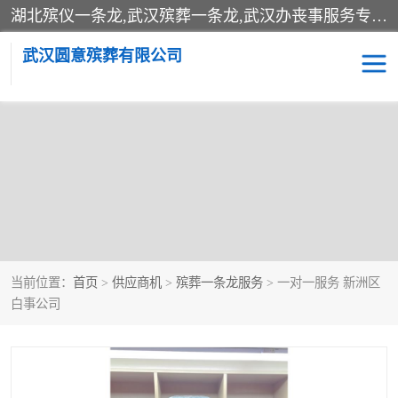
湖北殡仪一条龙,武汉殡葬一条龙,武汉办丧事服务专理红白佛事、病人临终关怀、医院或家中老人去世穿寿衣、灵车遗体接运、殡仪馆告别厅预约、办理火葬场手续、民俗丧事策划、遗体告别仪式、民俗礼仪服务、殡葬礼仪策划、陵园墓位导购、寺庙塔位择吉、往生功德策划、民俗功德策划、异地殡葬礼仪服务、异地骨灰接送返乡
武汉圆意殡葬有限公司
殡葬一条龙服务
江葬一条龙服务
武汉锦辉天堂文化园
仙鹤湖湿地公园
长乐园陵园
万福净土陵园
当前位置：
首页
>
供应商机
>
殡葬一条龙服务
> 一对一服务 新洲区
武汉市阳逻九龙宫陵园
石门峰人文纪念园
白事公司
武汉千子星空陵园