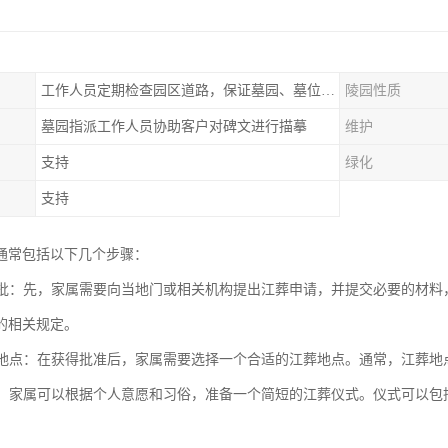
工作人员定期检查园区道路，保证墓园、墓位间的道路便捷、平整
陵园性质
墓园指派工作人员协助客户对碑文进行描摹
维护
支持
绿化
支持
通常包括以下几个步骤：
与审批：先，家属需要向当地门或相关机构提出江葬申请，并提交必要的材
的相关规定。
江葬地点：在获得批准后，家属需要选择一个合适的江葬地点。通常，江葬地
仪式：家属可以根据个人意愿和习俗，准备一个简短的江葬仪式。仪式可以
。