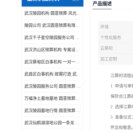
产品描述
武汉陵园机构 圆意殡葬 风光秀丽
陵园公司 武汉圆意殡葬有限公司 精工细作
环境
武汉千子星空陵园服务公司 圆意殡葬中心 环境优美
个性化服务
云祭祀
武汉洪山区殡葬机构 专属设计 圆意殡葬中心
加工定制
武汉蔡甸区白事机构 一对一服务 圆意殡葬
武昌区白事机构 按需打造 武汉圆意殡葬有限公司
江葬的流程
1. 申请
武汉陵园服务公司 圆意殡葬 景致雅致
保符合江葬
万福净土墓地墓地 圆意殡葬中心 多种款式
2. 选择
武汉陵园墓地行情 圆意殡葬 快速匹配您的需求
3. 准备
武汉仙鹤湖湿地公园一条龙 多种款式
怀念和敬意