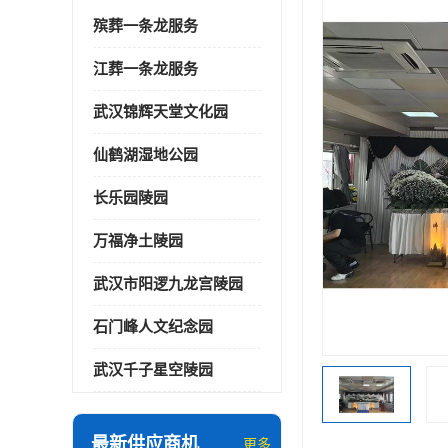
殡葬一条龙服务
江葬一条龙服务
武汉锦辉天堂文化园
仙鹤湖湿地公园
长乐园陵园
万福净土陵园
武汉市阳逻九龙宫陵园
石门峰人文纪念园
武汉千子星空陵园
最新供应商机
更多