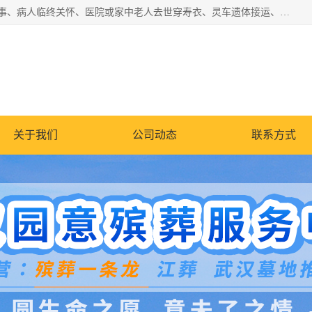
湖北殡仪一条龙,武汉殡葬一条龙,武汉办丧事服务专理红白佛事、病人临终关怀、医院或家中老人去世穿寿衣、灵车遗体接运、殡仪馆告别厅预约、办理火葬场手续、民俗丧事策划、遗体告别仪式、民俗礼仪服务、殡葬礼仪策划、陵园墓位导购、寺庙塔位择吉、往生功德策划、民俗功德策划、异地殡葬礼仪服务、异地骨灰接送返乡
关于我们
公司动态
联系方式