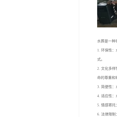
水葬是一种
1. 环保
式。
2. 文化
命的尊重和
3. 简便
4. 适应
5. 情感
6. 法律