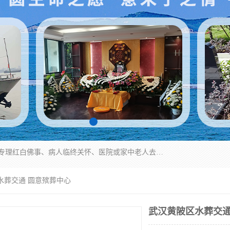
湖北殡仪一条龙,武汉殡葬一条龙,武汉办丧事服务专理红白佛事、病人临终关怀、医院或家中老人去世穿寿衣、灵车遗体接运、殡仪馆告别厅预约、办理火葬场手续、民俗丧事策划、遗体告别仪式、民俗礼仪服务、殡葬礼仪策划、陵园墓位导购、寺庙塔位择吉、往生功德策划、民俗功德策划、异地殡葬礼仪服务、异地骨灰接送返乡
水葬交通 圆意殡葬中心
武汉黄陂区水葬交通