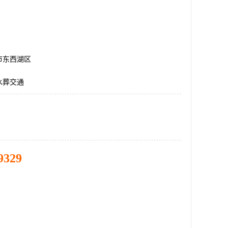
市东西湖区
水葬交通
9329