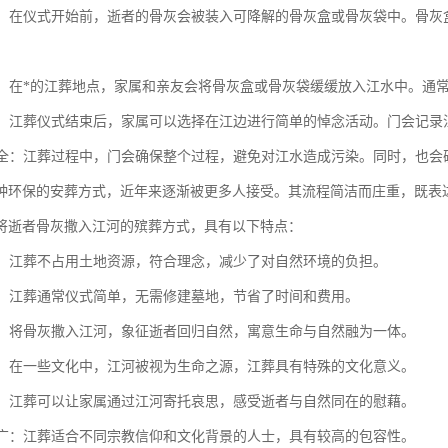
处理：在仪式开始前，逝者的骨灰会被装入可降解的骨灰盒或骨灰袋中。骨
仪式：在*的江葬地点，家属和亲友会将骨灰盒或骨灰袋缓缓放入江水中。
事宜：江葬仪式结束后，家属可以选择在江边进行简单的悼念活动。门会记
与安全：江葬过程中，门会确保整个过程，避免对江水造成污染。同时，也
种环保的安葬方式，近年来逐渐被更多人接受。其流程简洁而庄重，既表
将逝者骨灰撒入江河的殡葬方式，具有以下特点：
节约：江葬不占用土地资源，符合理念，减少了对自然环境的负担。
简洁：江葬通常仪式简单，无需修建墓地，节省了时间和费用。
自然：将骨灰撒入江河，象征逝者回归自然，寓意生命与自然融为一体。
象征：在一些文化中，江河被视为生命之源，江葬具有特殊的文化意义。
寄托：江葬可以让家属通过江河寄托哀思，感受逝者与自然同在的慰藉。
范围广：江葬适合不同宗教信仰和文化背景的人士，具有较高的包容性。