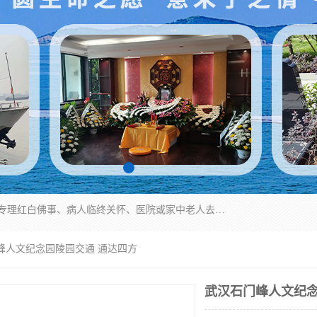
湖北殡仪一条龙,武汉殡葬一条龙,武汉办丧事服务专理红白佛事、病人临终关怀、医院或家中老人去世穿寿衣、灵车遗体接运、殡仪馆告别厅预约、办理火葬场手续、民俗丧事策划、遗体告别仪式、民俗礼仪服务、殡葬礼仪策划、陵园墓位导购、寺庙塔位择吉、往生功德策划、民俗功德策划、异地殡葬礼仪服务、异地骨灰接送返乡
峰人文纪念园陵园交通 通达四方
武汉石门峰人文纪念