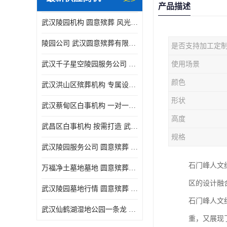
产品描述
武汉陵园机构 圆意殡葬 风光秀丽
陵园公司 武汉圆意殡葬有限公司 精工细作
是否支持加工定
武汉千子星空陵园服务公司 圆意殡葬中心 环境优美
使用场景
颜色
武汉洪山区殡葬机构 专属设计 圆意殡葬中心
形状
武汉蔡甸区白事机构 一对一服务 圆意殡葬
高度
武昌区白事机构 按需打造 武汉圆意殡葬有限公司
规格
武汉陵园服务公司 圆意殡葬 景致雅致
石门峰人文
万福净土墓地墓地 圆意殡葬中心 多种款式
区的设计融
武汉陵园墓地行情 圆意殡葬 快速匹配您的需求
石门峰人文
武汉仙鹤湖湿地公园一条龙 多种款式
重，又展现