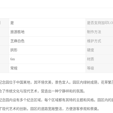
制
是
是否支持加印LO
旅游胜地
制作方法
芝麻白色
维护方式
拱形
硬度
6m
材质
常规
等级
纪念园位于中国某地，其环境优美，景色宜人。园区内绿树成荫，花草繁
合了传统文化与现代艺术，营造出一种宁静祥和的氛围。
纪念园内设有多个纪念区域，每个区域都有其特的主题和风格。园区内的
了现代艺术的创新。园区的道路宽敞整洁，方便游客参观和祭奠。