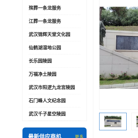
殡葬一条龙服务
江葬一条龙服务
武汉锦辉天堂文化园
仙鹤湖湿地公园
长乐园陵园
万福净土陵园
武汉市阳逻九龙宫陵园
石门峰人文纪念园
武汉千子星空陵园
最新供应商机
更多