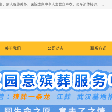
湖北殡仪一条龙,武汉殡葬一条龙,武汉办丧事服务专理红白佛事、病人临终关怀、医院或家中老人去世穿寿衣、灵车遗体接运、殡仪馆告别厅预约、办理火葬场手续、民俗丧事策划、遗体告别仪式、民俗礼仪服务、殡葬礼仪策划、陵园墓位导购、寺庙塔位择吉、往生功德策划、民俗功德策划、异地殡葬礼仪服务、异地骨灰接送返乡
关于我们
公司动态
联系方式