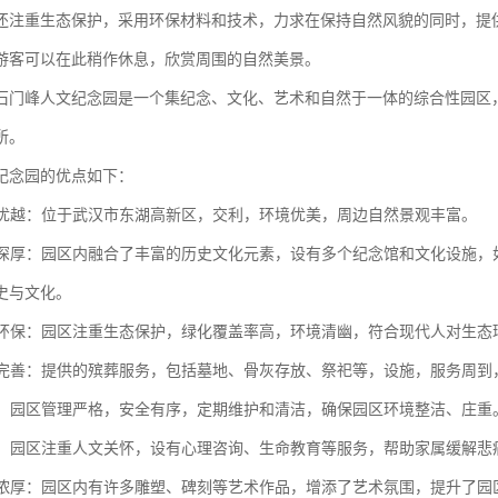
还注重生态保护，采用环保材料和技术，力求在保持自然风貌的同时，提
游客可以在此稍作休息，欣赏周围的自然美景。
石门峰人文纪念园是一个集纪念、文化、艺术和自然于一体的综合性园区
所。
纪念园的优点如下：
位置优越：位于武汉市东湖高新区，交利，环境优美，周边自然景观丰富。
底蕴深厚：园区内融合了丰富的历史文化元素，设有多个纪念馆和文化设施
史与文化。
生态环保：园区注重生态保护，绿化覆盖率高，环境清幽，符合现代人对生态
设施完善：提供的殡葬服务，包括墓地、骨灰存放、祭祀等，设施，服务周
规范：园区管理严格，安全有序，定期维护和清洁，确保园区环境整洁、庄重
关怀：园区注重人文关怀，设有心理咨询、生命教育等服务，帮助家属缓解
氛围浓厚：园区内有许多雕塑、碑刻等艺术作品，增添了艺术氛围，提升了园