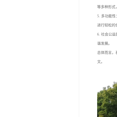
等多种形式
5. 多功
进行轻松的
6. 社会
谐发展。
总体而言，
文。